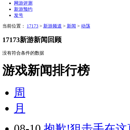
网游评测
新游预约
发号
当前位置：
17173
>
新游频道
>
新闻
>
动荡
17173新游新闻回顾
没有符合条件的数据
游戏新闻排行榜
周
月
08-10
抱歉!狙击手在这真