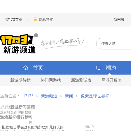
17173首页
网站导航
新网游
首页
端游
新游期待榜
热门网游榜
新游测试表
网游开服表
当前位置：
17173
>
新游频道
>
新闻
>
像素足球世界杯
17173新游新闻回顾
没有符合条件的数据
游戏新闻排行榜
周
月
1
08-10
抱歉!狙击手在这真能为所欲为 最好玩的...