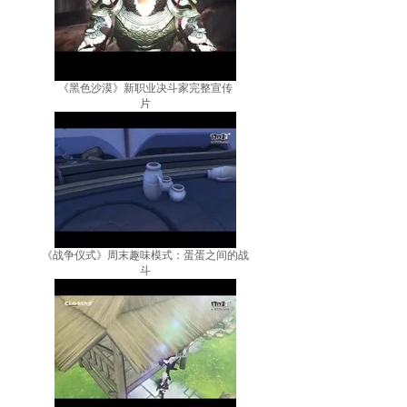
《黑色沙漠》新职业决斗家完整宣传
片
《战争仪式》周末趣味模式：蛋蛋之间的战
斗