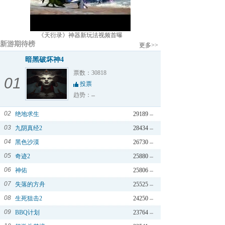
《天衍录》神器新玩法视频首曝
新游期待榜
更多>>
暗黑破坏神4
票数：30818
01
投票
趋势：
02
绝地求生
29189
03
九阴真经2
28434
04
黑色沙漠
26730
05
奇迹2
25880
06
神佑
25806
07
失落的方舟
25525
08
生死狙击2
24250
09
BBQ计划
23764