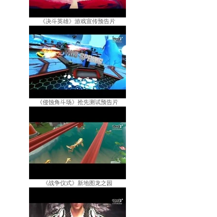
《决斗英雄》游戏宣传预告片
《侵蚀角斗场》抢先测试预告片
《战争仪式》新地图龙之园