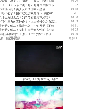
2
08-20
诡谲，凄美，在阴暗中的动人，我们来看...
3
11-22
《HEX》玩点评测：原汁原味的集换式卡...
4
09-18
福利拉满！美少女涩涩游戏大盘点
5
11-11
时代变了？国产涩涩游戏是真不怕被冲呀...
6
08-30
绅士游戏盘点！我不信有直男不想玩！
7
03-03
顶住压力的真神作！《上古卷轴OL》试玩...
8
03-31
新游尝鲜坊：暴漫乱入！2.5D网游《不败...
9
06-05
新游尝鲜坊：竞技性大于真实性的《战机...
10
05-29
新游尝鲜坊：Q版2.5D“单手撸”《最强...
热门新游视频
更多>>
《雷霆行动》游戏宣传介绍片