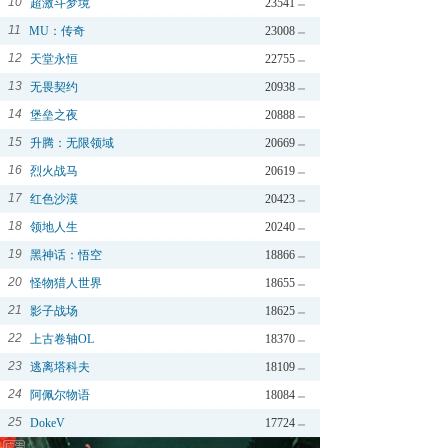
10
超激斗梦境
23541
11
MU：传奇
23008
12
天堂永恒
22755
13
无畏契约
20938
14
堡垒之夜
20888
15
升腾：无限领域
20669
16
烈火战马
20619
17
红色沙漠
20423
18
领地人生
20240
19
黑神话：悟空
18866
20
怪物猎人世界
18655
21
影子战场
18625
22
上古卷轴OL
18370
23
逃离塔科夫
18109
24
阿佩尔物语
18084
25
DokeV
17724