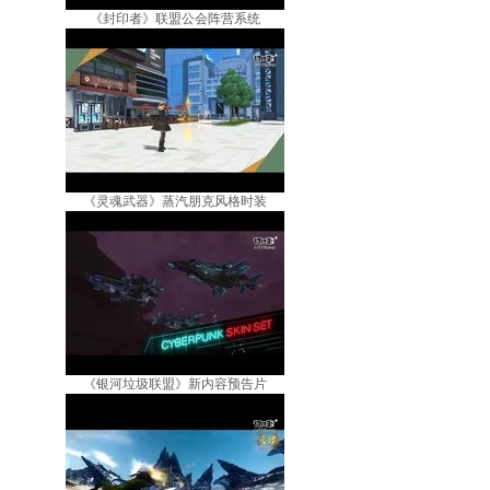
《封印者》联盟公会阵营系统
《灵魂武器》蒸汽朋克风格时装
《银河垃圾联盟》新内容预告片