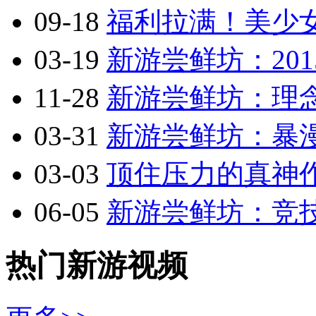
09-18
福利拉满！美少
03-19
新游尝鲜坊：201
11-28
新游尝鲜坊：理念
03-31
新游尝鲜坊：暴漫乱
03-03
顶住压力的真神作
06-05
新游尝鲜坊：竞技
热门新游视频