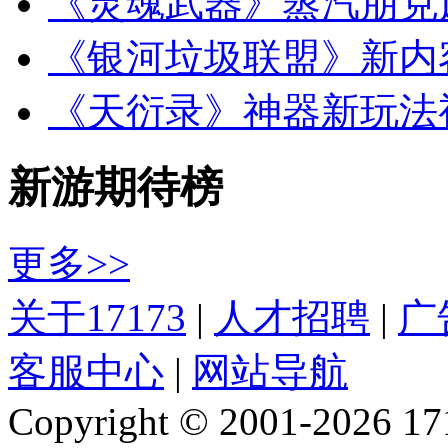
《灵魂武器》蒸汽朋克
《银河垃圾联盟》新内
《天衍录》神器新玩法
新游期待榜
更多>>
关于17173
|
人才招聘
|
广
客服中心
|
网站导航
Copyright © 2001-2026 1717