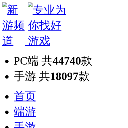
PC端
共
44740
款
手游
共
18097
款
首页
端游
手游