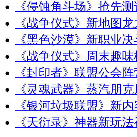
《侵蚀角斗场》抢先测
《战争仪式》新地图龙
《黑色沙漠》新职业决
《战争仪式》周末趣味
《封印者》联盟公会阵
《灵魂武器》蒸汽朋克
《银河垃圾联盟》新内
《天衍录》神器新玩法