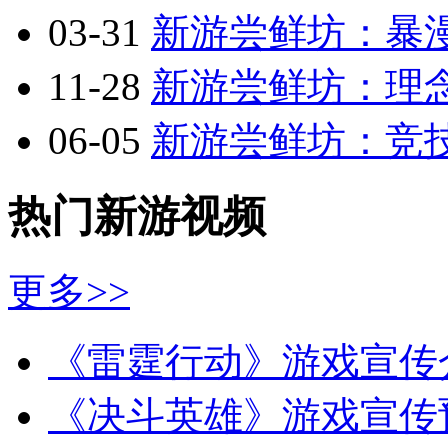
03-31
新游尝鲜坊：暴漫乱
11-28
新游尝鲜坊：理念
06-05
新游尝鲜坊：竞技
热门新游视频
更多>>
《雷霆行动》游戏宣传
《决斗英雄》游戏宣传