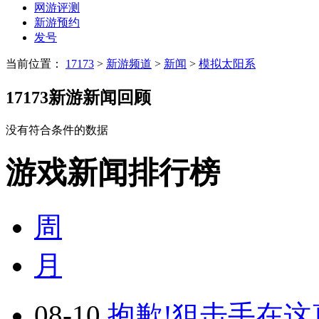
网游评测
新游预约
发号
当前位置：
17173
>
新游频道
>
新闻
>
模拟太阳系
17173新游新闻回顾
没有符合条件的数据
游戏新闻排行榜
周
月
08-10
抱歉!狙击手在这真