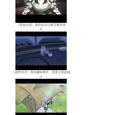
《黑色沙漠》新职业决斗家完整宣传
片
《战争仪式》周末趣味模式：蛋蛋之间的战
斗