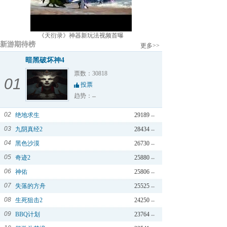
《天衍录》神器新玩法视频首曝
新游期待榜
更多>>
暗黑破坏神4
票数：30818
01
投票
趋势：
02
绝地求生
29189
03
九阴真经2
28434
04
黑色沙漠
26730
05
奇迹2
25880
06
神佑
25806
07
失落的方舟
25525
08
生死狙击2
24250
09
BBQ计划
23764