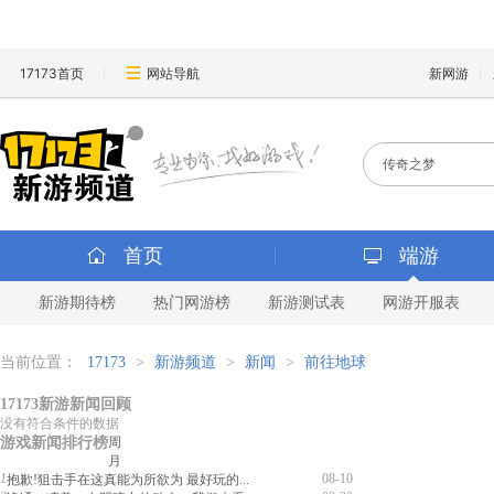
17173首页
网站导航
新网游
首页
端游
新游期待榜
热门网游榜
新游测试表
网游开服表
当前位置：
17173
>
新游频道
>
新闻
>
前往地球
17173新游新闻回顾
没有符合条件的数据
游戏新闻排行榜
周
月
1
08-10
抱歉!狙击手在这真能为所欲为 最好玩的...