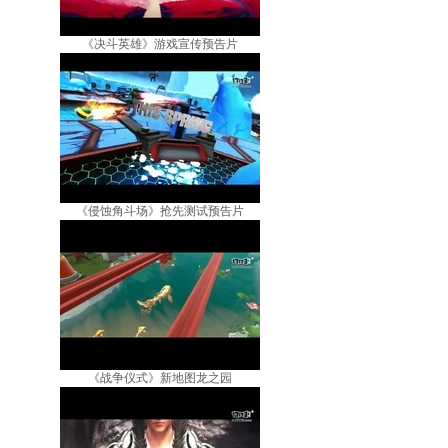
《决斗英雄》游戏宣传预告片
《侵蚀角斗场》抢先测试预告片
《战争仪式》新地图龙之园