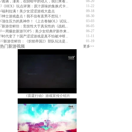
2
08-20
诡谲，凄美，在阴暗中的动人，我们来看...
3
11-22
《HEX》玩点评测：原汁原味的集换式卡...
4
09-18
福利拉满！美少女涩涩游戏大盘点
5
08-30
绅士游戏盘点！我不信有直男不想玩！
6
03-03
顶住压力的真神作！《上古卷轴OL》试玩...
7
06-05
新游尝鲜坊：竞技性大于真实性的《战机...
8
06-27
一周爆款新游TOP5：美少女经典IP新作来...
9
11-11
时代变了？国产涩涩游戏是真不怕被冲呀...
10
01-19
新游尝鲜坊：《炽焰帝国2》部队玩法是...
热门新游视频
更多>>
《雷霆行动》游戏宣传介绍片