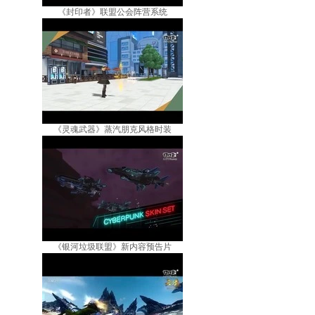
《封印者》联盟公会阵营系统
《灵魂武器》蒸汽朋克风格时装
《银河垃圾联盟》新内容预告片