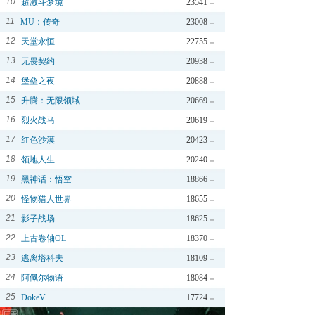
10
超激斗梦境
23541
11
MU：传奇
23008
12
天堂永恒
22755
13
无畏契约
20938
14
堡垒之夜
20888
15
升腾：无限领域
20669
16
烈火战马
20619
17
红色沙漠
20423
18
领地人生
20240
19
黑神话：悟空
18866
20
怪物猎人世界
18655
21
影子战场
18625
22
上古卷轴OL
18370
23
逃离塔科夫
18109
24
阿佩尔物语
18084
25
DokeV
17724