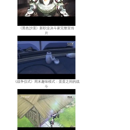
《黑色沙漠》新职业决斗家完整宣传
片
《战争仪式》周末趣味模式：蛋蛋之间的战
斗