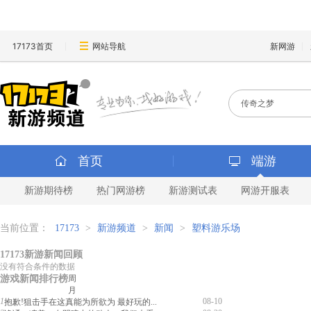
17173首页
网站导航
新网游
首页
端游
新游期待榜
热门网游榜
新游测试表
网游开服表
当前位置：
17173
>
新游频道
>
新闻
>
塑料游乐场
17173新游新闻回顾
没有符合条件的数据
游戏新闻排行榜
周
月
1
08-10
抱歉!狙击手在这真能为所欲为 最好玩的...