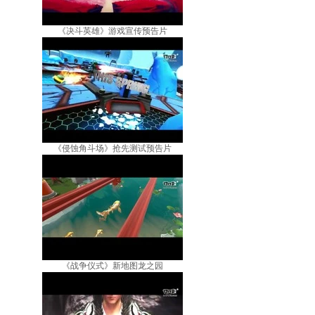
《决斗英雄》游戏宣传预告片
《侵蚀角斗场》抢先测试预告片
《战争仪式》新地图龙之园