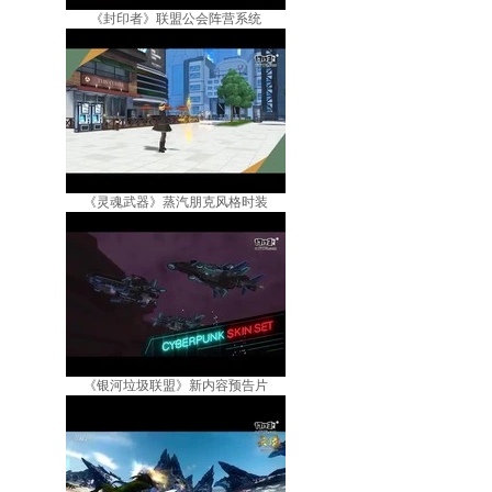
《封印者》联盟公会阵营系统
《灵魂武器》蒸汽朋克风格时装
《银河垃圾联盟》新内容预告片