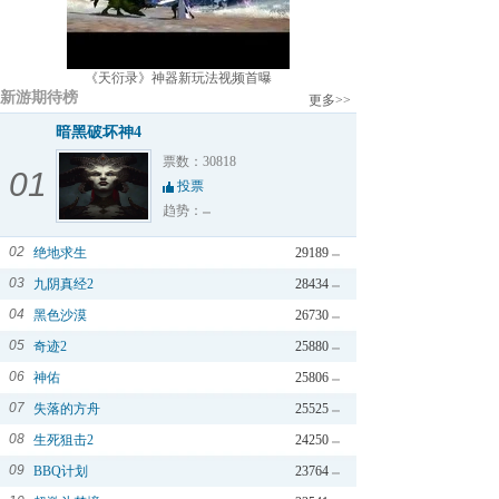
《天衍录》神器新玩法视频首曝
新游期待榜
更多>>
暗黑破坏神4
票数：30818
01
投票
趋势：
02
绝地求生
29189
03
九阴真经2
28434
04
黑色沙漠
26730
05
奇迹2
25880
06
神佑
25806
07
失落的方舟
25525
08
生死狙击2
24250
09
BBQ计划
23764