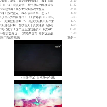
2
08-20
诡谲，凄美，在阴暗中的动人，我们来看...
3
11-22
《HEX》玩点评测：原汁原味的集换式卡...
4
09-18
福利拉满！美少女涩涩游戏大盘点
5
08-30
绅士游戏盘点！我不信有直男不想玩！
6
03-03
顶住压力的真神作！《上古卷轴OL》试玩...
7
06-27
一周爆款新游TOP5：美少女经典IP新作来...
8
06-05
新游尝鲜坊：竞技性大于真实性的《战机...
9
11-11
时代变了？国产涩涩游戏是真不怕被冲呀...
10
01-19
新游尝鲜坊：《炽焰帝国2》部队玩法是...
热门新游视频
更多>>
《雷霆行动》游戏宣传介绍片