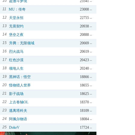
10
超激斗梦境
23541
11
MU：传奇
23008
12
天堂永恒
22755
13
无畏契约
20938
14
堡垒之夜
20888
15
升腾：无限领域
20669
16
烈火战马
20619
17
红色沙漠
20423
18
领地人生
20240
19
黑神话：悟空
18866
20
怪物猎人世界
18655
21
影子战场
18625
22
上古卷轴OL
18370
23
逃离塔科夫
18109
24
阿佩尔物语
18084
25
DokeV
17724