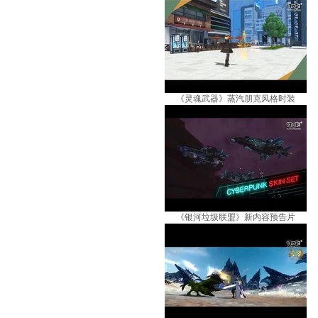
《灵魂武器》蒸汽朋克风格时装
《银河垃圾联盟》新内容预告片