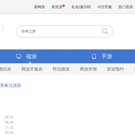
新网游
新页游
礼包/激活码
今日开服
热门页游
魔兽
天堂
端游
手游
测试表
网游开服表
怀旧频道
网游评测
新游预约
王权与
青春过滤器
08-10
08-20
11-22
09-18