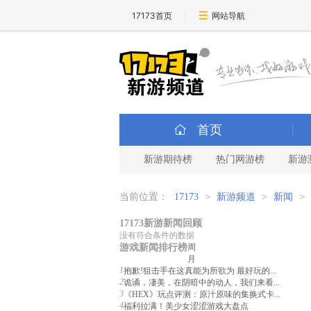
17173首页
网站导航
首页
新游期待榜
热门网游榜
新游
当前位置：
17173
>
新游频道
>
新闻
>
17173新游新闻回顾
没有符合条件的数据
游戏新闻排行榜
周
月
1
抱歉!狙击手在这真能为所欲为 最好玩的...
2
诡谲，凄美，在阴暗中的动人，我们来看...
3
《HEX》玩点评测：原汁原味的集换式卡...
4
福利拉满！美少女涩涩游戏大盘点