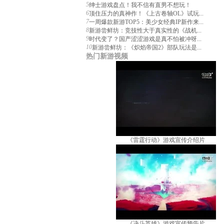
5
绅士游戏盘点！我不信有直男不想玩！
6
顶住压力的真神作！《上古卷轴OL》试玩...
7
一周爆款新游TOP5：美少女经典IP新作来...
8
新游尝鲜坊：竞技性大于真实性的《战机...
9
时代变了？国产涩涩游戏是真不怕被冲呀...
10
新游尝鲜坊：《炽焰帝国2》部队玩法是...
热门新游视频
《雷霆行动》游戏宣传介绍片
《决斗英雄》游戏宣传预告片