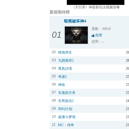
《天衍录》神器新玩法视频首曝
新游期待榜
暗黑破坏神4
票数：30818
01
投票
趋势：
02
绝地求生
2
03
九阴真经2
2
04
黑色沙漠
2
05
奇迹2
2
06
神佑
2
07
失落的方舟
2
08
生死狙击2
2
09
BBQ计划
2
10
超激斗梦境
2
11
MU：传奇
2