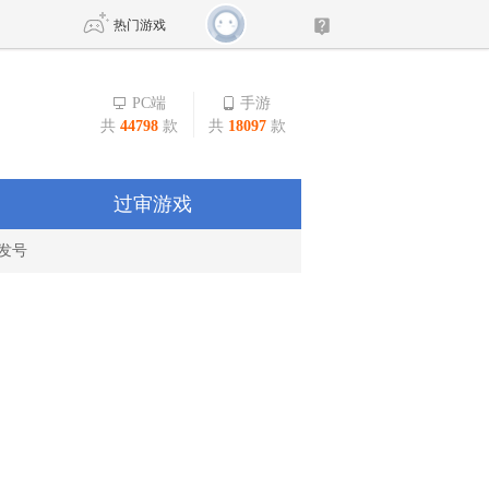
热门游戏
PC端
手游
共
44798
款
共
18097
款
DNF
传奇4
剑网3旗舰版
新天龙八部
过审游戏
发号
自由
诛仙世界
新仙侠5