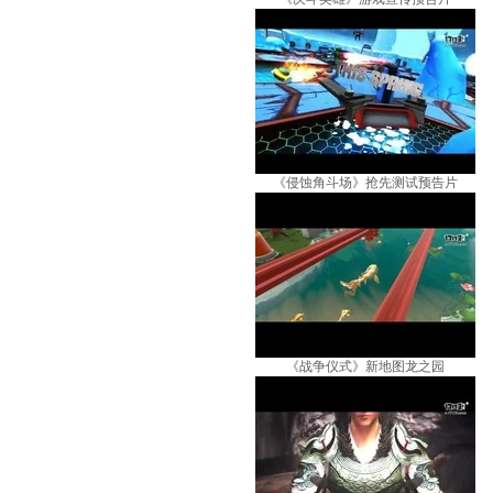
《侵蚀角斗场》抢先测试预告片
《战争仪式》新地图龙之园