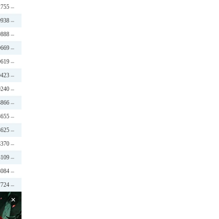
2755
0938
0888
0669
0619
0423
0240
8866
8655
8625
8370
8109
8084
7724
×