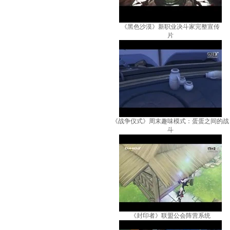
《黑色沙漠》新职业决斗家完整宣传
片
《战争仪式》周末趣味模式：蛋蛋之间的战
斗
《封印者》联盟公会阵营系统