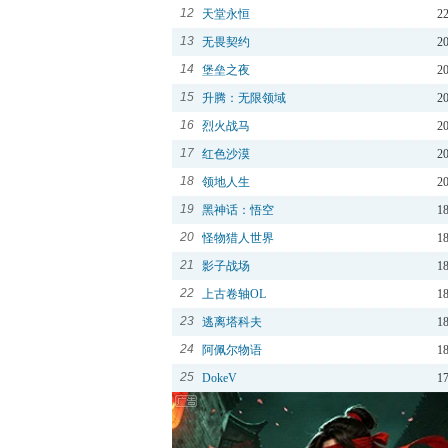
12
天堂永恒
2
13
无畏契约
2
14
堡垒之夜
2
15
升腾：无限领域
2
16
烈火战马
2
17
红色沙漠
2
18
领地人生
2
19
黑神话：悟空
1
20
怪物猎人世界
1
21
影子战场
1
22
上古卷轴OL
1
23
逃离塔科夫
1
24
阿佩尔物语
1
25
DokeV
1