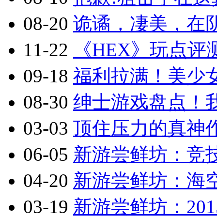
08-20
诡谲，凄美，在阴
11-22
《HEX》玩点评
09-18
福利拉满！美少
08-30
绅士游戏盘点！
03-03
顶住压力的真神作
06-05
新游尝鲜坊：竞技
04-20
新游尝鲜坊：海空
03-19
新游尝鲜坊：201