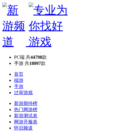
PC端
共
44798
款
手游
共
18097
款
首页
端游
手游
过审游戏
新游期待榜
热门网游榜
新游测试表
网游开服表
怀旧频道