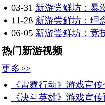
03-31
新游尝鲜坊：暴漫乱
11-28
新游尝鲜坊：理念
06-05
新游尝鲜坊：竞技
热门新游视频
更多>>
《雷霆行动》游戏宣传
《决斗英雄》游戏宣传