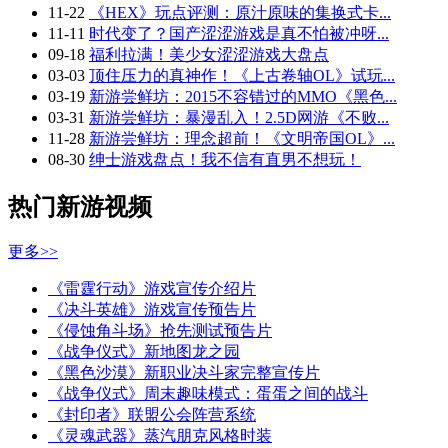
11-22
《HEX》玩点评测：原汁原味的集换式卡...
11-11
时代变了？国产涩涩游戏是真不怕被冲呀...
09-18
福利拉满！美少女涩涩游戏大盘点
03-03
顶住压力的真神作！《上古卷轴OL》试玩...
03-19
新游尝鲜坊：2015不容错过的MMO《黑色...
03-31
新游尝鲜坊：暴漫乱入！2.5D网游《不败...
11-28
新游尝鲜坊：理念超前！《文明帝国OL》...
08-30
绅士游戏盘点！我不信有直男不想玩！
热门新游视频
更多>>
《雷霆行动》游戏宣传介绍片
《决斗英雄》游戏宣传预告片
《侵蚀角斗场》抢先测试预告片
《战争仪式》新地图龙之园
《黑色沙漠》新职业决斗家完整宣传片
《战争仪式》周末趣味模式：蛋蛋之间的战斗
《封印者》联盟公会阵营系统
《灵魂武器》蒸汽朋克风格时装