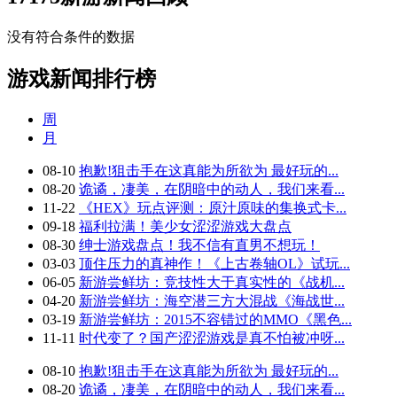
没有符合条件的数据
游戏新闻排行榜
周
月
08-10
抱歉!狙击手在这真能为所欲为 最好玩的...
08-20
诡谲，凄美，在阴暗中的动人，我们来看...
11-22
《HEX》玩点评测：原汁原味的集换式卡...
09-18
福利拉满！美少女涩涩游戏大盘点
08-30
绅士游戏盘点！我不信有直男不想玩！
03-03
顶住压力的真神作！《上古卷轴OL》试玩...
06-05
新游尝鲜坊：竞技性大于真实性的《战机...
04-20
新游尝鲜坊：海空潜三方大混战《海战世...
03-19
新游尝鲜坊：2015不容错过的MMO《黑色...
11-11
时代变了？国产涩涩游戏是真不怕被冲呀...
08-10
抱歉!狙击手在这真能为所欲为 最好玩的...
08-20
诡谲，凄美，在阴暗中的动人，我们来看...