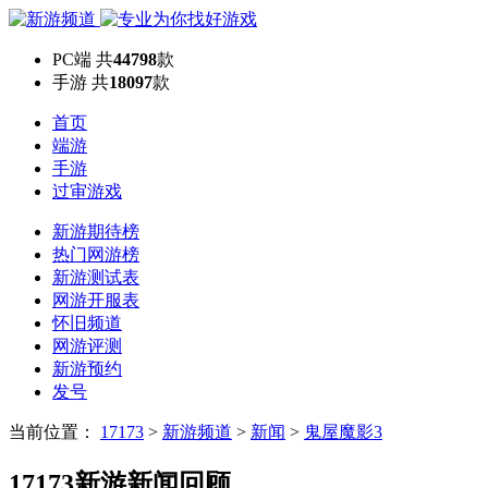
PC端
共
44798
款
手游
共
18097
款
首页
端游
手游
过审游戏
新游期待榜
热门网游榜
新游测试表
网游开服表
怀旧频道
网游评测
新游预约
发号
当前位置：
17173
>
新游频道
>
新闻
>
鬼屋魔影3
17173新游新闻回顾