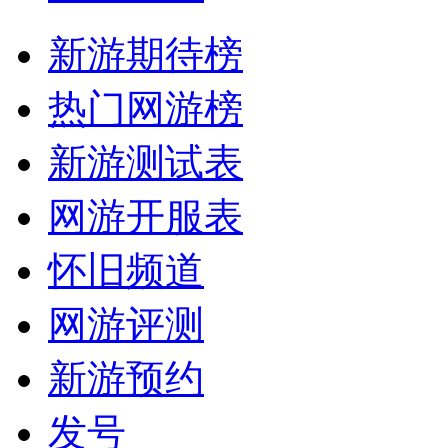
新游期待榜
热门网游榜
新游测试表
网游开服表
怀旧频道
网游评测
新游预约
发号