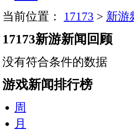
当前位置：
17173
>
新游
17173新游新闻回顾
没有符合条件的数据
游戏新闻排行榜
周
月