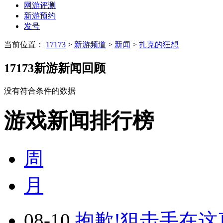
网游评测
新游预约
发号
当前位置：
17173
>
新游频道
>
新闻
>
扎克的狂想
17173新游新闻回顾
没有符合条件的数据
游戏新闻排行榜
周
月
08-10
抱歉!狙击手在这真