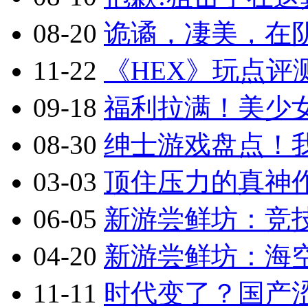
08-20
诡谲，凄美，在阴
11-22
《HEX》玩点评
09-18
福利拉满！美少
08-30
绅士游戏盘点！
03-03
顶住压力的真神作
06-05
新游尝鲜坊：竞技
04-20
新游尝鲜坊：海空
11-11
时代变了？国产涩