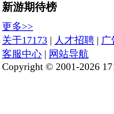
新游期待榜
更多>>
关于17173
|
人才招聘
|
广
客服中心
|
网站导航
Copyright © 2001-2026 1717