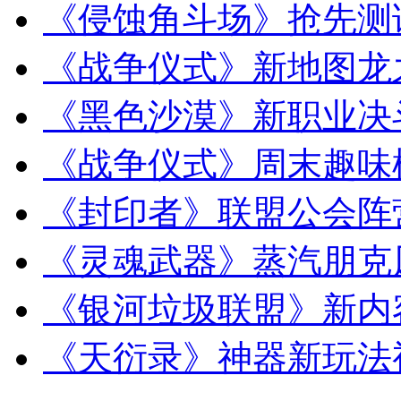
《侵蚀角斗场》抢先测
《战争仪式》新地图龙
《黑色沙漠》新职业决
《战争仪式》周末趣味
《封印者》联盟公会阵
《灵魂武器》蒸汽朋克
《银河垃圾联盟》新内
《天衍录》神器新玩法