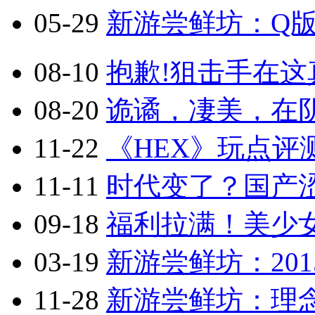
05-29
新游尝鲜坊：Q版2.
08-10
抱歉!狙击手在这真
08-20
诡谲，凄美，在阴
11-22
《HEX》玩点评
11-11
时代变了？国产涩
09-18
福利拉满！美少
03-19
新游尝鲜坊：201
11-28
新游尝鲜坊：理念