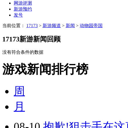
网游评测
新游预约
发号
当前位置：
17173
>
新游频道
>
新闻
>
动物园帝国
17173新游新闻回顾
没有符合条件的数据
游戏新闻排行榜
周
月
08-10
抱歉!狙击手在这真