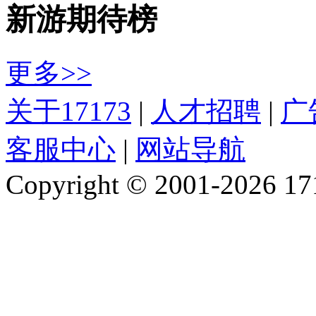
新游期待榜
更多>>
关于17173
|
人才招聘
|
广
客服中心
|
网站导航
Copyright © 2001-2026 1717