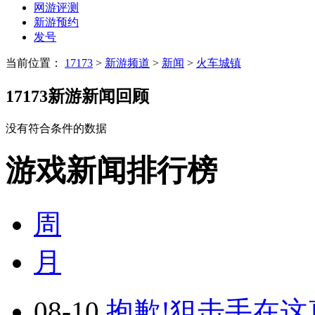
网游评测
新游预约
发号
当前位置：
17173
>
新游频道
>
新闻
>
火车城镇
17173新游新闻回顾
没有符合条件的数据
游戏新闻排行榜
周
月
08-10
抱歉!狙击手在这真