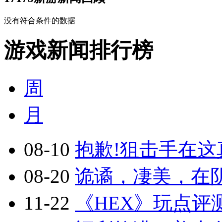
没有符合条件的数据
游戏新闻排行榜
周
月
08-10
抱歉!狙击手在这真
08-20
诡谲，凄美，在阴
11-22
《HEX》玩点评