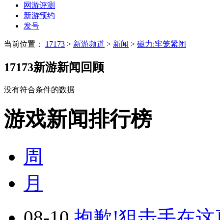
网游评测
新游预约
发号
当前位置：
17173
>
新游频道
>
新闻
>
磁力:牢笼紧闭
17173新游新闻回顾
没有符合条件的数据
游戏新闻排行榜
周
月
08-10
抱歉!狙击手在这真