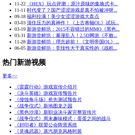
11-22
《HEX》玩点评测：原汁原味的集换式卡...
11-11
时代变了？国产涩涩游戏是真不怕被冲呀...
09-18
福利拉满！美少女涩涩游戏大盘点
03-03
顶住压力的真神作！《上古卷轴OL》试玩...
03-19
新游尝鲜坊：2015不容错过的MMO《黑色...
03-31
新游尝鲜坊：暴漫乱入！2.5D网游《不败...
11-28
新游尝鲜坊：理念超前！《文明帝国OL》...
06-05
新游尝鲜坊：竞技性大于真实性的《战机...
热门新游视频
更多>>
《雷霆行动》游戏宣传介绍片
《决斗英雄》游戏宣传预告片
《侵蚀角斗场》抢先测试预告片
《战争仪式》新地图龙之园
《黑色沙漠》新职业决斗家完整宣传片
《战争仪式》周末趣味模式：蛋蛋之间的战斗
《封印者》联盟公会阵营系统
《灵魂武器》蒸汽朋克风格时装