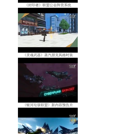
《封印者》联盟公会阵营系统
《灵魂武器》蒸汽朋克风格时装
《银河垃圾联盟》新内容预告片