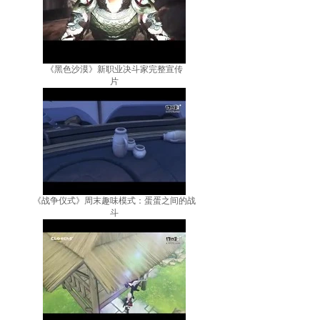
《黑色沙漠》新职业决斗家完整宣传
片
《战争仪式》周末趣味模式：蛋蛋之间的战
斗