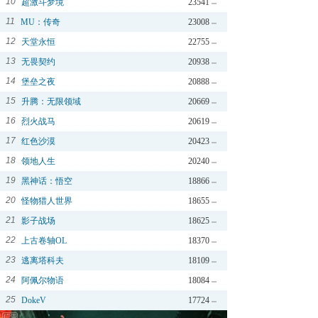
10
超激斗梦境
23541
11
MU：传奇
23008
12
天堂永恒
22755
13
无畏契约
20938
14
堡垒之夜
20888
15
升腾：无限领域
20669
16
烈火战马
20619
17
红色沙漠
20423
18
领地人生
20240
19
黑神话：悟空
18866
20
怪物猎人世界
18655
21
影子战场
18625
22
上古卷轴OL
18370
23
逃离塔科夫
18109
24
阿佩尔物语
18084
25
DokeV
17724