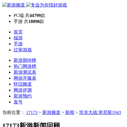
PC端
共
44799
款
手游
共
18098
款
首页
端游
手游
过审游戏
新游期待榜
热门网游榜
新游测试表
网游开服表
怀旧频道
网游评测
新游预约
发号
当前位置：
17173
>
新游频道
>
新闻
>
坦克大战:突尼斯1943
17173新游新闻回顾