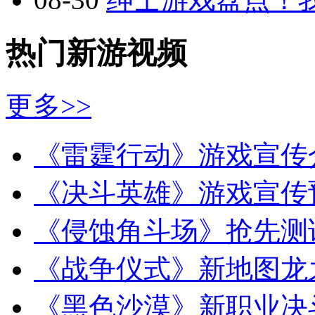
热门新游视频
更多>>
《雷霆行动》游戏宣传
《决斗英雄》游戏宣传
《侵蚀角斗场》抢先测
《战争仪式》新地图龙
《黑色沙漠》新职业决