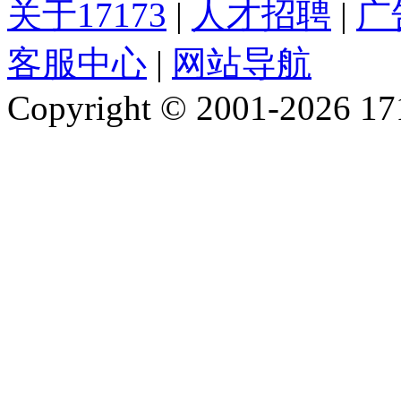
关于17173
|
人才招聘
|
广
客服中心
|
网站导航
Copyright © 2001-2026 1717