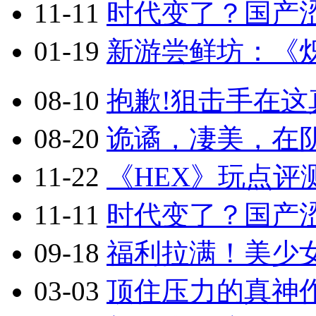
11-11
时代变了？国产涩
01-19
新游尝鲜坊：《炽
08-10
抱歉!狙击手在这真
08-20
诡谲，凄美，在阴
11-22
《HEX》玩点评
11-11
时代变了？国产涩
09-18
福利拉满！美少
03-03
顶住压力的真神作