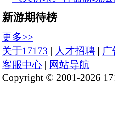
新游期待榜
更多>>
关于17173
|
人才招聘
|
广
客服中心
|
网站导航
Copyright © 2001-2026 1717