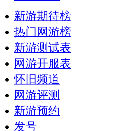
新游期待榜
热门网游榜
新游测试表
网游开服表
怀旧频道
网游评测
新游预约
发号