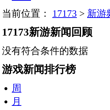
当前位置：
17173
>
新游
17173新游新闻回顾
没有符合条件的数据
游戏新闻排行榜
周
月