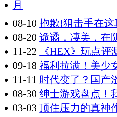
月
08-10
抱歉!狙击手在这真
08-20
诡谲，凄美，在阴
11-22
《HEX》玩点评
09-18
福利拉满！美少
11-11
时代变了？国产涩
08-30
绅士游戏盘点！
03-03
顶住压力的真神作