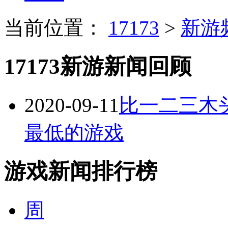
当前位置：
17173
>
新游
17173新游新闻回顾
2020-09-11
比一二三木
最低的游戏
游戏新闻排行榜
周