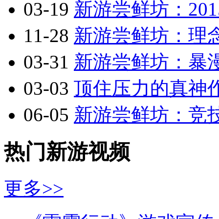
03-19
新游尝鲜坊：201
11-28
新游尝鲜坊：理念
03-31
新游尝鲜坊：暴漫乱
03-03
顶住压力的真神作
06-05
新游尝鲜坊：竞技
热门新游视频
更多>>