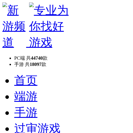
PC端
共
44740
款
手游
共
18097
款
首页
端游
手游
过审游戏