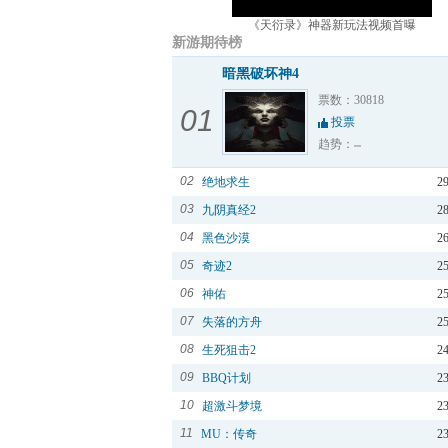
《天衍录》神器新玩法视频首曝
新游期待榜
暗黑破坏神4
票数：30818
01
投票
趋势：
02
绝地求生
2
03
九阴真经2
2
04
黑色沙漠
2
05
奇迹2
2
06
神佑
2
07
失落的方舟
2
08
生死狙击2
2
09
BBQ计划
2
10
超激斗梦境
2
11
MU：传奇
2