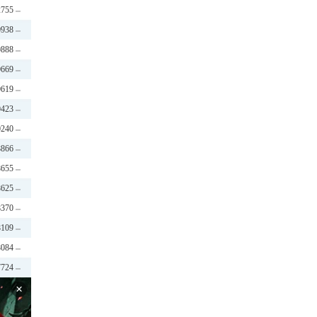
2755
0938
0888
0669
0619
0423
0240
8866
8655
8625
8370
8109
8084
7724
×