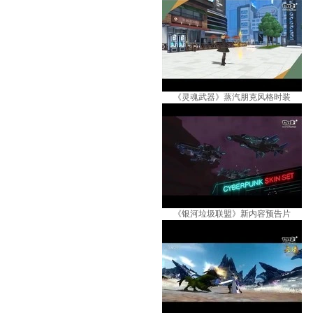
《灵魂武器》蒸汽朋克风格时装
《银河垃圾联盟》新内容预告片