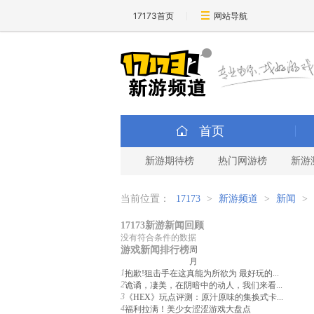
17173首页
网站导航
首页
新游期待榜
热门网游榜
新游
当前位置：
17173
>
新游频道
>
新闻
>
17173新游新闻回顾
没有符合条件的数据
游戏新闻排行榜
周
月
1
抱歉!狙击手在这真能为所欲为 最好玩的...
2
诡谲，凄美，在阴暗中的动人，我们来看...
3
《HEX》玩点评测：原汁原味的集换式卡...
4
福利拉满！美少女涩涩游戏大盘点