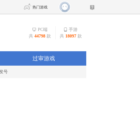
热门游戏
PC端
手游
共
44798
款
共
18097
款
DNF
传奇4
剑网3旗舰版
新天龙八部
过审游戏
发号
自由
诛仙世界
仙剑世界