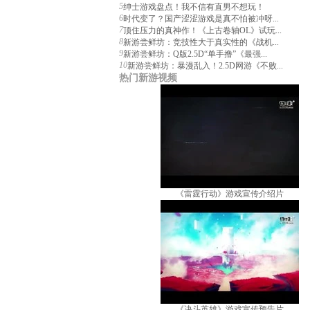
5
绅士游戏盘点！我不信有直男不想玩！
6
时代变了？国产涩涩游戏是真不怕被冲呀...
7
顶住压力的真神作！《上古卷轴OL》试玩...
8
新游尝鲜坊：竞技性大于真实性的《战机...
9
新游尝鲜坊：Q版2.5D“单手撸”《最强...
10
新游尝鲜坊：暴漫乱入！2.5D网游《不败...
热门新游视频
《雷霆行动》游戏宣传介绍片
《决斗英雄》游戏宣传预告片