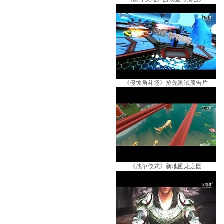
《侵蚀角斗场》抢先测试预告片
《战争仪式》新地图龙之园