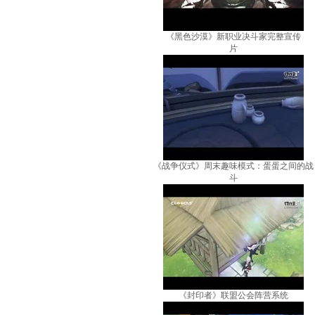
《黑色沙漠》新职业决斗家完整宣传
片
《战争仪式》周末趣味模式：蛋蛋之间的战
斗
《封印者》联盟公会阵营系统