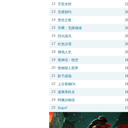
12
天堂永恒
2
13
无畏契约
2
14
堡垒之夜
2
15
升腾：无限领域
2
16
烈火战马
2
17
红色沙漠
2
18
领地人生
2
19
黑神话：悟空
1
20
怪物猎人世界
1
21
影子战场
1
22
上古卷轴OL
1
23
逃离塔科夫
1
24
阿佩尔物语
1
25
DokeV
1