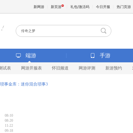
新网游
新页游
礼包/激活码
今日开服
热门页游
魔兽
天堂
端游
手游
测试表
网游开服表
怀旧频道
网游评测
新游预约
王权与
琐事金库：迷你混合琐事3
08-10
08-20
11-22
09-18