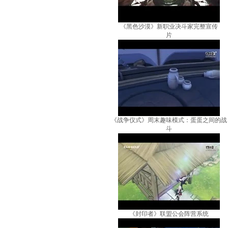
《黑色沙漠》新职业决斗家完整宣传
片
《战争仪式》周末趣味模式：蛋蛋之间的战
斗
《封印者》联盟公会阵营系统