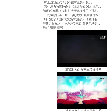
5
绅士游戏盘点！我不信有直男不想玩！
6
顶住压力的真神作！《上古卷轴OL》试玩...
7
新游尝鲜坊：竞技性大于真实性的《战机...
8
一周爆款新游TOP5：美少女经典IP新作来...
9
时代变了？国产涩涩游戏是真不怕被冲呀...
10
新游尝鲜坊：《炽焰帝国2》部队玩法是...
热门新游视频
《雷霆行动》游戏宣传介绍片
《决斗英雄》游戏宣传预告片