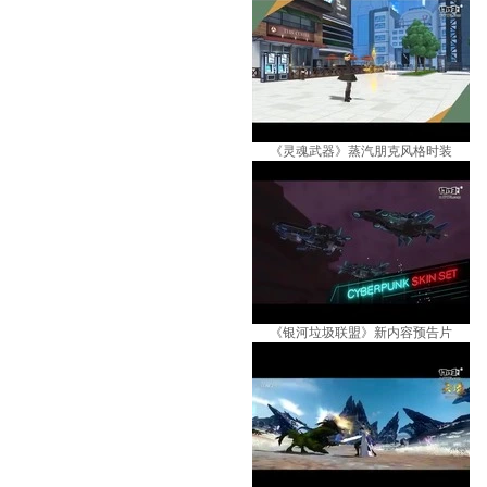
《灵魂武器》蒸汽朋克风格时装
《银河垃圾联盟》新内容预告片