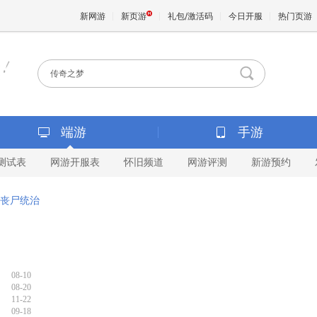
新网游
新页游
礼包/激活码
今日开服
热门页游
魔兽
天堂
端游
手游
测试表
网游开服表
怀旧频道
网游评测
新游预约
王权与
丧尸统治
08-10
08-20
11-22
09-18