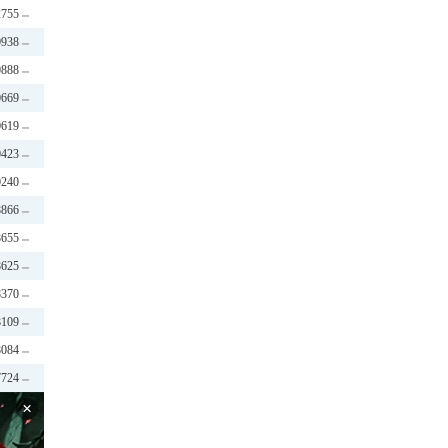
2755
0938
0888
0669
0619
0423
0240
8866
8655
8625
8370
8109
8084
7724
×