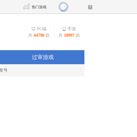
热门游戏
PC端
手游
共
44798
款
共
18097
款
DNF
传奇4
剑网3旗舰版
新天龙八部
过审游戏
发号
自由
诛仙世界
新仙侠5