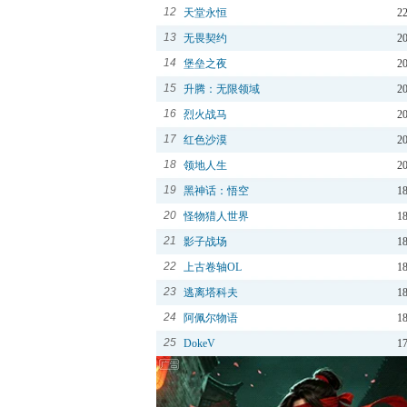
12
天堂永恒
2
13
无畏契约
2
14
堡垒之夜
2
15
升腾：无限领域
2
16
烈火战马
2
17
红色沙漠
2
18
领地人生
2
19
黑神话：悟空
1
20
怪物猎人世界
1
21
影子战场
1
22
上古卷轴OL
1
23
逃离塔科夫
1
24
阿佩尔物语
1
25
DokeV
1