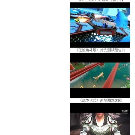
《侵蚀角斗场》抢先测试预告片
《战争仪式》新地图龙之园