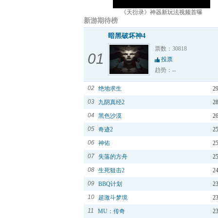
《天衍录》神器新玩法视频首曝
新游期待榜
暗黑破坏神4
票数：30818
01
投票
趋势：
02
绝地求生
2
03
九阴真经2
2
04
黑色沙漠
2
05
奇迹2
2
06
神佑
2
07
失落的方舟
2
08
生死狙击2
2
09
BBQ计划
2
10
超激斗梦境
2
11
MU：传奇
2