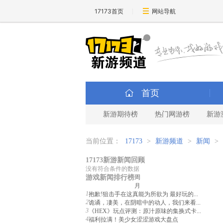
17173首页
网站导航
首页
新游期待榜
热门网游榜
新游
当前位置：
17173
>
新游频道
>
新闻
>
17173新游新闻回顾
没有符合条件的数据
游戏新闻排行榜
周
月
1
抱歉!狙击手在这真能为所欲为 最好玩的...
2
诡谲，凄美，在阴暗中的动人，我们来看...
3
《HEX》玩点评测：原汁原味的集换式卡...
4
福利拉满！美少女涩涩游戏大盘点