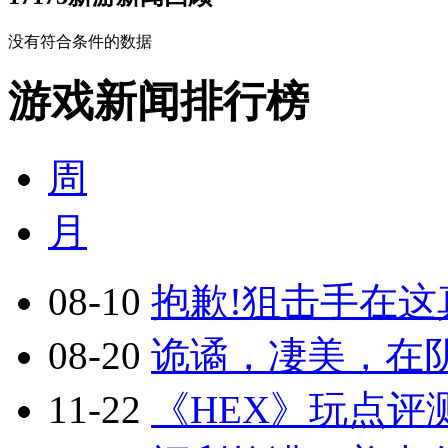
没有符合条件的数据
游戏新闻排行榜
周
月
08-10
抱歉!狙击手在这真
08-20
诡谲，凄美，在阴
11-22
《HEX》玩点评