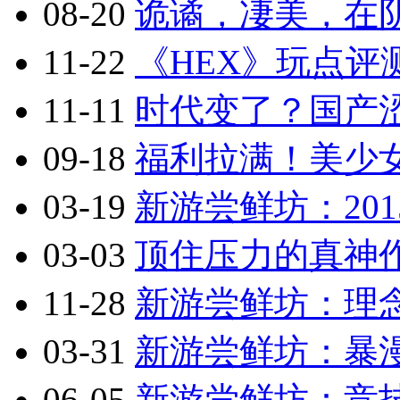
08-20
诡谲，凄美，在阴
11-22
《HEX》玩点评
11-11
时代变了？国产涩
09-18
福利拉满！美少
03-19
新游尝鲜坊：201
03-03
顶住压力的真神作
11-28
新游尝鲜坊：理念
03-31
新游尝鲜坊：暴漫乱
06-05
新游尝鲜坊：竞技