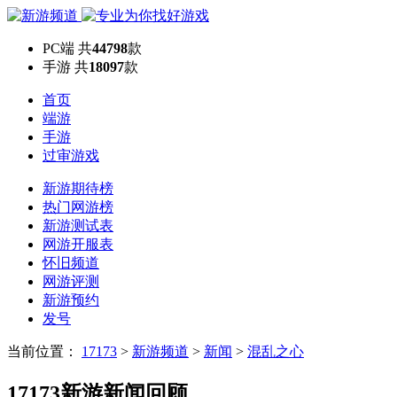
PC端
共
44798
款
手游
共
18097
款
首页
端游
手游
过审游戏
新游期待榜
热门网游榜
新游测试表
网游开服表
怀旧频道
网游评测
新游预约
发号
当前位置：
17173
>
新游频道
>
新闻
>
混乱之心
17173新游新闻回顾