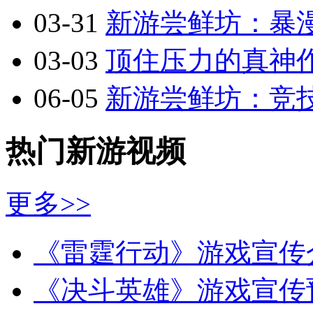
03-31
新游尝鲜坊：暴漫乱
03-03
顶住压力的真神作
06-05
新游尝鲜坊：竞技
热门新游视频
更多>>
《雷霆行动》游戏宣传
《决斗英雄》游戏宣传