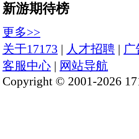
新游期待榜
更多>>
关于17173
|
人才招聘
|
广
客服中心
|
网站导航
Copyright © 2001-2026 1717