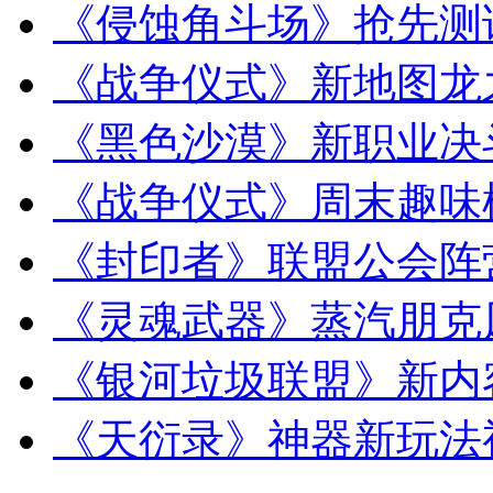
《侵蚀角斗场》抢先测
《战争仪式》新地图龙
《黑色沙漠》新职业决
《战争仪式》周末趣味
《封印者》联盟公会阵
《灵魂武器》蒸汽朋克
《银河垃圾联盟》新内
《天衍录》神器新玩法