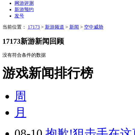
网游评测
新游预约
发号
当前位置：
17173
>
新游频道
>
新闻
>
空中威胁
17173新游新闻回顾
没有符合条件的数据
游戏新闻排行榜
周
月
08-10
抱歉!狙击手在这真