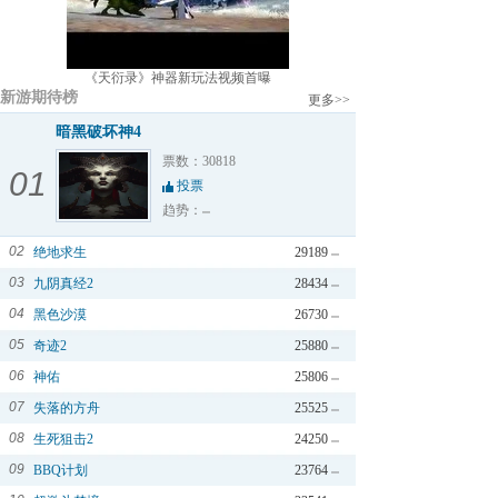
《天衍录》神器新玩法视频首曝
新游期待榜
更多>>
暗黑破坏神4
票数：30818
01
投票
趋势：
02
绝地求生
29189
03
九阴真经2
28434
04
黑色沙漠
26730
05
奇迹2
25880
06
神佑
25806
07
失落的方舟
25525
08
生死狙击2
24250
09
BBQ计划
23764