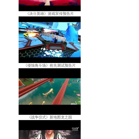
《决斗英雄》游戏宣传预告片
《侵蚀角斗场》抢先测试预告片
《战争仪式》新地图龙之园