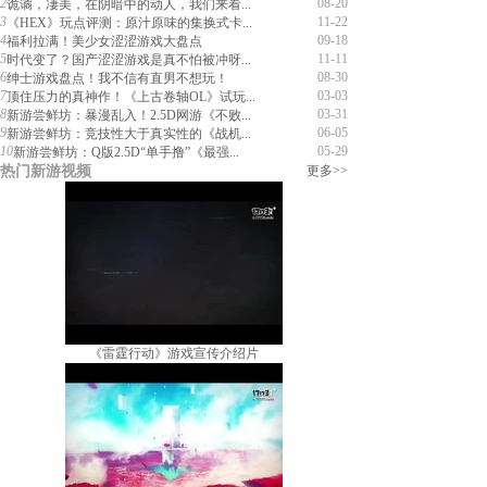
2
08-20
诡谲，凄美，在阴暗中的动人，我们来看...
3
11-22
《HEX》玩点评测：原汁原味的集换式卡...
4
09-18
福利拉满！美少女涩涩游戏大盘点
5
11-11
时代变了？国产涩涩游戏是真不怕被冲呀...
6
08-30
绅士游戏盘点！我不信有直男不想玩！
7
03-03
顶住压力的真神作！《上古卷轴OL》试玩...
8
03-31
新游尝鲜坊：暴漫乱入！2.5D网游《不败...
9
06-05
新游尝鲜坊：竞技性大于真实性的《战机...
10
05-29
新游尝鲜坊：Q版2.5D“单手撸”《最强...
热门新游视频
更多>>
《雷霆行动》游戏宣传介绍片