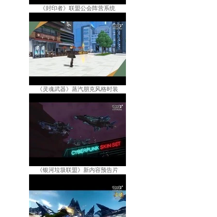
《封印者》联盟公会阵营系统
《灵魂武器》蒸汽朋克风格时装
《银河垃圾联盟》新内容预告片