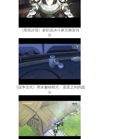
《黑色沙漠》新职业决斗家完整宣传
片
《战争仪式》周末趣味模式：蛋蛋之间的战
斗