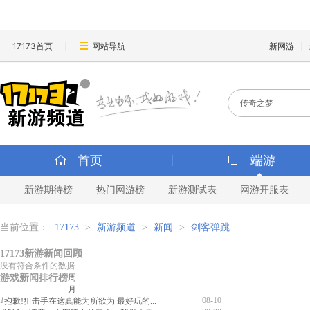
17173首页
网站导航
新网游
首页
端游
新游期待榜
热门网游榜
新游测试表
网游开服表
当前位置：
17173
>
新游频道
>
新闻
>
剑客弹跳
17173新游新闻回顾
没有符合条件的数据
游戏新闻排行榜
周
月
1
08-10
抱歉!狙击手在这真能为所欲为 最好玩的...