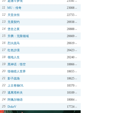
10
超激斗梦境
23541
11
MU：传奇
23008
12
天堂永恒
22755
13
无畏契约
20938
14
堡垒之夜
20888
15
升腾：无限领域
20669
16
烈火战马
20619
17
红色沙漠
20423
18
领地人生
20240
19
黑神话：悟空
18866
20
怪物猎人世界
18655
21
影子战场
18625
22
上古卷轴OL
18370
23
逃离塔科夫
18109
24
阿佩尔物语
18084
25
DokeV
17724