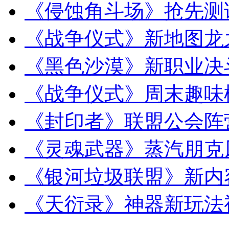
《侵蚀角斗场》抢先测
《战争仪式》新地图龙
《黑色沙漠》新职业决
《战争仪式》周末趣味
《封印者》联盟公会阵
《灵魂武器》蒸汽朋克
《银河垃圾联盟》新内
《天衍录》神器新玩法