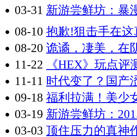
03-31
新游尝鲜坊：暴漫乱
08-10
抱歉!狙击手在这真
08-20
诡谲，凄美，在阴
11-22
《HEX》玩点评
11-11
时代变了？国产涩
09-18
福利拉满！美少
03-19
新游尝鲜坊：201
03-03
顶住压力的真神作