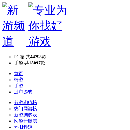
PC端
共
44798
款
手游
共
18097
款
首页
端游
手游
过审游戏
新游期待榜
热门网游榜
新游测试表
网游开服表
怀旧频道