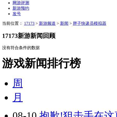
网游评测
新游预约
发号
当前位置：
17173
>
新游频道
>
新闻
>
胖子快递员模拟器
17173新游新闻回顾
没有符合条件的数据
游戏新闻排行榜
周
月
08-10
抱歉!狙击手在这真