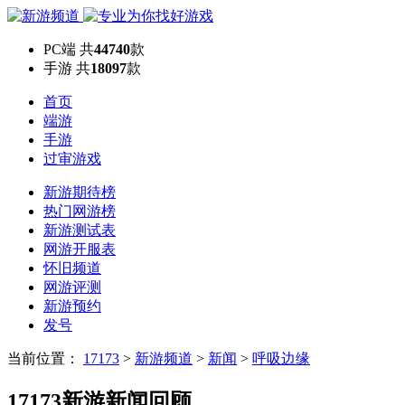
PC端
共
44740
款
手游
共
18097
款
首页
端游
手游
过审游戏
新游期待榜
热门网游榜
新游测试表
网游开服表
怀旧频道
网游评测
新游预约
发号
当前位置：
17173
>
新游频道
>
新闻
>
呼吸边缘
17173新游新闻回顾