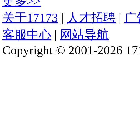
更多>>
关于17173
|
人才招聘
|
广
客服中心
|
网站导航
Copyright © 2001-2026 1717