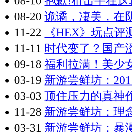
08-10
抱歉!狙击手在这真
08-20
诡谲，凄美，在阴
11-22
《HEX》玩点评
11-11
时代变了？国产涩
09-18
福利拉满！美少
03-19
新游尝鲜坊：201
03-03
顶住压力的真神作
11-28
新游尝鲜坊：理念
03-31
新游尝鲜坊：暴漫乱