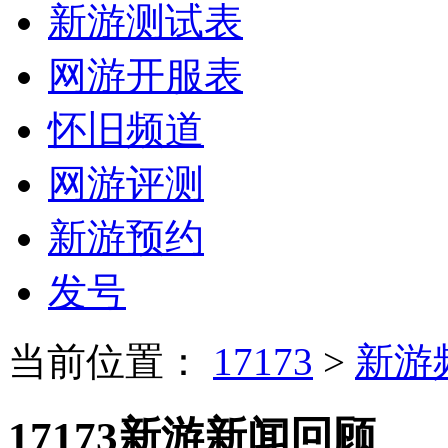
新游测试表
网游开服表
怀旧频道
网游评测
新游预约
发号
当前位置：
17173
>
新游
17173新游新闻回顾