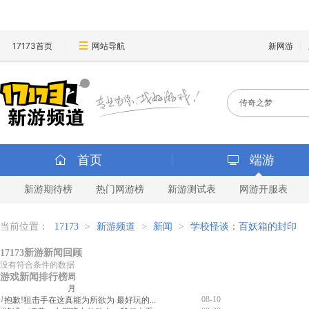
17173首页
网站导航
新网游
首页
端游
新游期待榜
热门网游榜
新游测试表
网游开服表
当前位置：
17173
>
新游频道
>
新闻
>
学校怪谈：百妖箱的封印
17173新游新闻回顾
没有符合条件的数据
游戏新闻排行榜
周
月
1
08-10
抱歉!狙击手在这真能为所欲为 最好玩的...