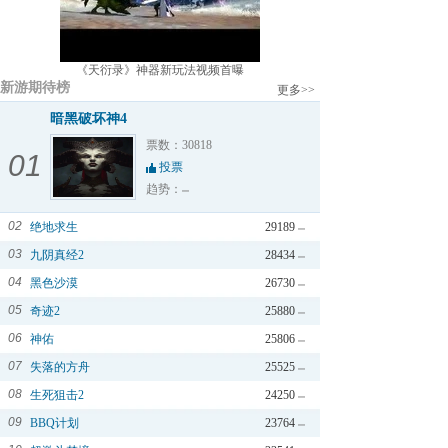
《天衍录》神器新玩法视频首曝
新游期待榜
更多>>
暗黑破坏神4
票数：30818
01
投票
趋势：
02
绝地求生
29189
03
九阴真经2
28434
04
黑色沙漠
26730
05
奇迹2
25880
06
神佑
25806
07
失落的方舟
25525
08
生死狙击2
24250
09
BBQ计划
23764