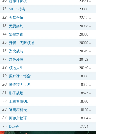
10
超激斗梦境
23541
11
MU：传奇
23008
12
天堂永恒
22755
13
无畏契约
20938
14
堡垒之夜
20888
15
升腾：无限领域
20669
16
烈火战马
20619
17
红色沙漠
20423
18
领地人生
20240
19
黑神话：悟空
18866
20
怪物猎人世界
18655
21
影子战场
18625
22
上古卷轴OL
18370
23
逃离塔科夫
18109
24
阿佩尔物语
18084
25
DokeV
17724