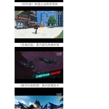
《封印者》联盟公会阵营系统
《灵魂武器》蒸汽朋克风格时装
《银河垃圾联盟》新内容预告片