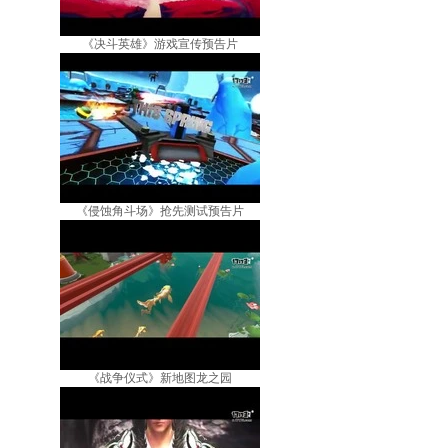
《决斗英雄》游戏宣传预告片
《侵蚀角斗场》抢先测试预告片
《战争仪式》新地图龙之园