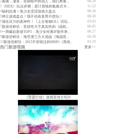
2
08-20
诡谲，凄美，在阴暗中的动人，我们来看...
3
11-22
《HEX》玩点评测：原汁原味的集换式卡...
4
09-18
福利拉满！美少女涩涩游戏大盘点
5
08-30
绅士游戏盘点！我不信有直男不想玩！
6
03-03
顶住压力的真神作！《上古卷轴OL》试玩...
7
06-05
新游尝鲜坊：竞技性大于真实性的《战机...
8
06-27
一周爆款新游TOP5：美少女经典IP新作来...
9
04-20
新游尝鲜坊：海空潜三方大混战《海战世...
10
03-19
新游尝鲜坊：2015不容错过的MMO《黑色...
热门新游视频
更多>>
《雷霆行动》游戏宣传介绍片