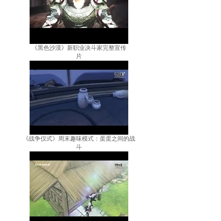
《黑色沙漠》新职业决斗家完整宣传
片
《战争仪式》周末趣味模式：蛋蛋之间的战
斗