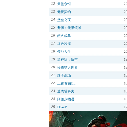
12
天堂永恒
2
13
无畏契约
2
14
堡垒之夜
2
15
升腾：无限领域
2
16
烈火战马
2
17
红色沙漠
2
18
领地人生
2
19
黑神话：悟空
1
20
怪物猎人世界
1
21
影子战场
1
22
上古卷轴OL
1
23
逃离塔科夫
1
24
阿佩尔物语
1
25
DokeV
1