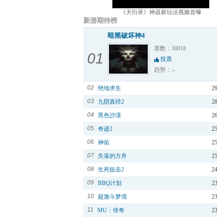
《天衍录》神器新玩法视频首曝
新游期待榜
暗黑破坏神4
票数：30818
01
投票
趋势：
02
绝地求生
2
03
九阴真经2
2
04
黑色沙漠
2
05
奇迹2
2
06
神佑
2
07
失落的方舟
2
08
生死狙击2
2
09
BBQ计划
2
10
超激斗梦境
2
11
MU：传奇
2