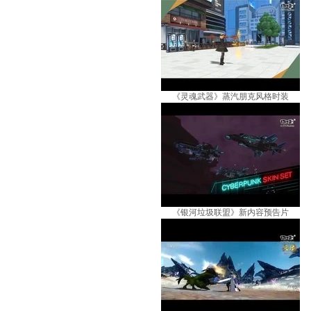
《灵魂武器》蒸汽朋克风格时装
《银河垃圾联盟》新内容预告片