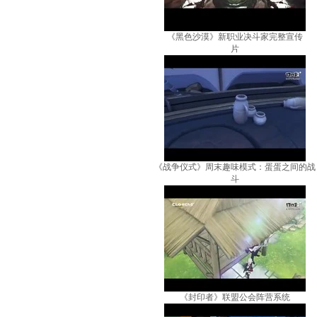
《黑色沙漠》新职业决斗家完整宣传
片
《战争仪式》周末趣味模式：蛋蛋之间的战
斗
《封印者》联盟公会阵营系统