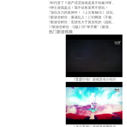
5
时代变了？国产涩涩游戏是真不怕被冲呀...
6
绅士游戏盘点！我不信有直男不想玩！
7
顶住压力的真神作！《上古卷轴OL》试玩...
8
新游尝鲜坊：暴漫乱入！2.5D网游《不败...
9
新游尝鲜坊：竞技性大于真实性的《战机...
10
新游尝鲜坊：Q版2.5D“单手撸”《最强...
热门新游视频
《雷霆行动》游戏宣传介绍片
《决斗英雄》游戏宣传预告片