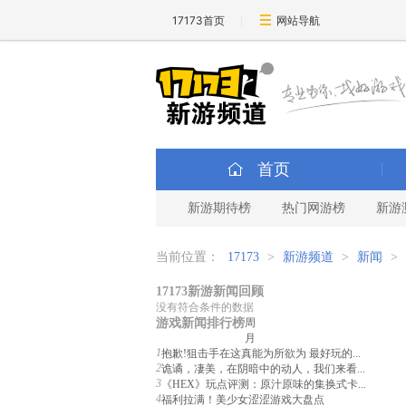
17173首页
网站导航
首页
新游期待榜
热门网游榜
新游
当前位置：
17173
>
新游频道
>
新闻
>
17173新游新闻回顾
没有符合条件的数据
游戏新闻排行榜
周
月
1
抱歉!狙击手在这真能为所欲为 最好玩的...
2
诡谲，凄美，在阴暗中的动人，我们来看...
3
《HEX》玩点评测：原汁原味的集换式卡...
4
福利拉满！美少女涩涩游戏大盘点