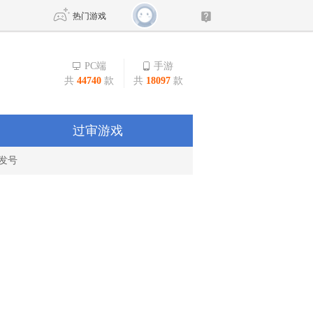
热门游戏
PC端
手游
共
44740
款
共
18097
款
DNF
传奇4
剑网3旗舰版
新天龙八部
过审游戏
发号
自由
诛仙世界
仙剑世界