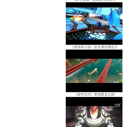
《侵蚀角斗场》抢先测试预告片
《战争仪式》新地图龙之园