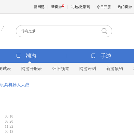
新网游
新页游
礼包/激活码
今日开服
热门页游
魔兽
天堂
端游
手游
测试表
网游开服表
怀旧频道
网游评测
新游预约
王权与
玩具机器人大战
08-10
08-20
11-22
09-18