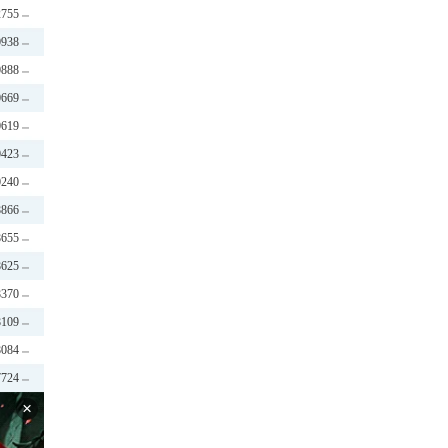
2755
0938
0888
0669
0619
0423
0240
8866
8655
8625
8370
8109
8084
7724
×