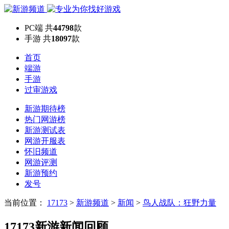
PC端
共
44798
款
手游
共
18097
款
首页
端游
手游
过审游戏
新游期待榜
热门网游榜
新游测试表
网游开服表
怀旧频道
网游评测
新游预约
发号
当前位置：
17173
>
新游频道
>
新闻
>
鸟人战队：狂野力量
17173新游新闻回顾