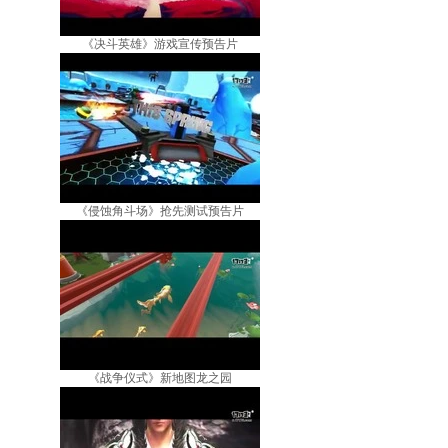
《决斗英雄》游戏宣传预告片
《侵蚀角斗场》抢先测试预告片
《战争仪式》新地图龙之园