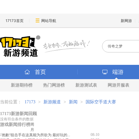
17173首页
网站导航
新网游
首页
端游
新游期待榜
热门网游榜
新游测试表
网游开服表
当前位置：
17173
>
新游频道
>
新闻
>
国际空手道大赛
17173新游新闻回顾
没有符合条件的数据
游戏新闻排行榜
周
月
1
08-10
抱歉!狙击手在这真能为所欲为 最好玩的...