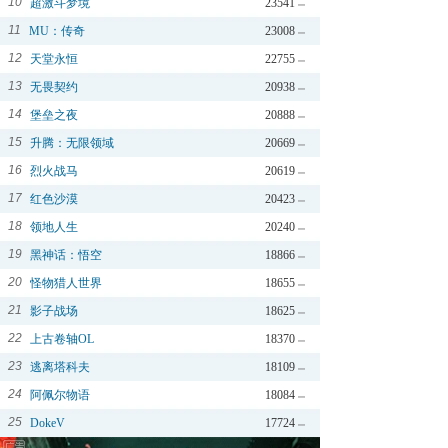
10
超激斗梦境
23541
11
MU：传奇
23008
12
天堂永恒
22755
13
无畏契约
20938
14
堡垒之夜
20888
15
升腾：无限领域
20669
16
烈火战马
20619
17
红色沙漠
20423
18
领地人生
20240
19
黑神话：悟空
18866
20
怪物猎人世界
18655
21
影子战场
18625
22
上古卷轴OL
18370
23
逃离塔科夫
18109
24
阿佩尔物语
18084
25
DokeV
17724