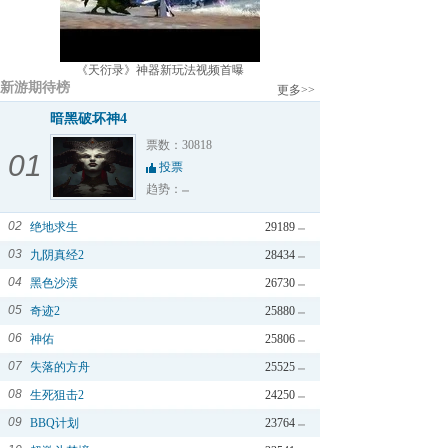
《天衍录》神器新玩法视频首曝
新游期待榜
更多>>
暗黑破坏神4
票数：30818
01
投票
趋势：
02
绝地求生
29189
03
九阴真经2
28434
04
黑色沙漠
26730
05
奇迹2
25880
06
神佑
25806
07
失落的方舟
25525
08
生死狙击2
24250
09
BBQ计划
23764