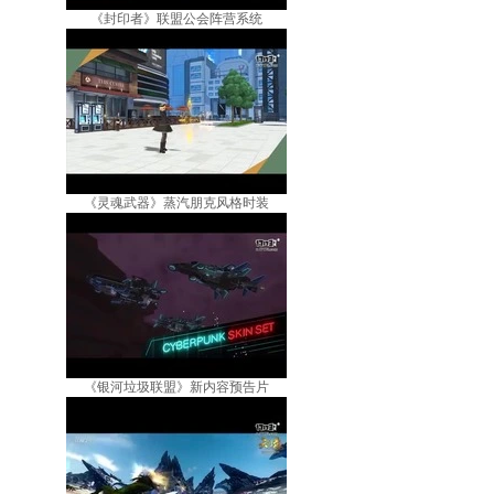
《封印者》联盟公会阵营系统
《灵魂武器》蒸汽朋克风格时装
《银河垃圾联盟》新内容预告片