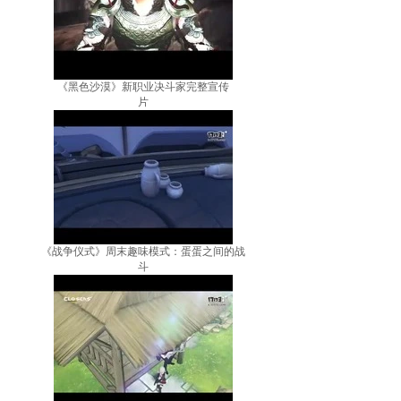
《黑色沙漠》新职业决斗家完整宣传
片
《战争仪式》周末趣味模式：蛋蛋之间的战
斗