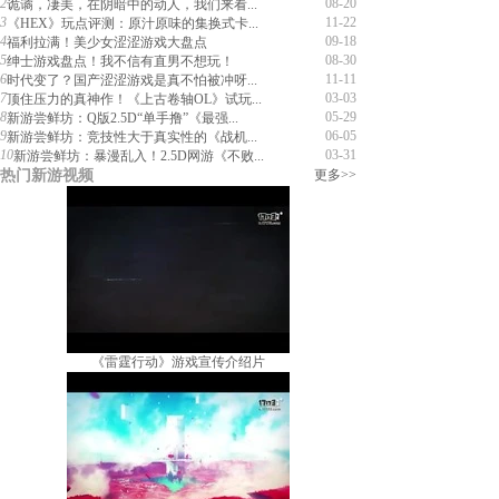
2
08-20
诡谲，凄美，在阴暗中的动人，我们来看...
3
11-22
《HEX》玩点评测：原汁原味的集换式卡...
4
09-18
福利拉满！美少女涩涩游戏大盘点
5
08-30
绅士游戏盘点！我不信有直男不想玩！
6
11-11
时代变了？国产涩涩游戏是真不怕被冲呀...
7
03-03
顶住压力的真神作！《上古卷轴OL》试玩...
8
05-29
新游尝鲜坊：Q版2.5D“单手撸”《最强...
9
06-05
新游尝鲜坊：竞技性大于真实性的《战机...
10
03-31
新游尝鲜坊：暴漫乱入！2.5D网游《不败...
热门新游视频
更多>>
《雷霆行动》游戏宣传介绍片