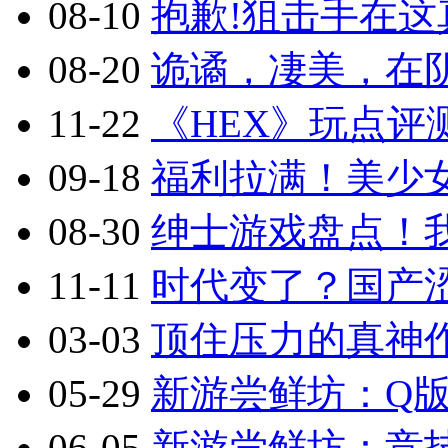
08-10
抱歉!狙击手在这真
08-20
诡谲，凄美，在阴
11-22
《HEX》玩点评
09-18
福利拉满！美少
08-30
绅士游戏盘点！
11-11
时代变了？国产涩
03-03
顶住压力的真神作
05-29
新游尝鲜坊：Q版2.
06-05
新游尝鲜坊：竞技