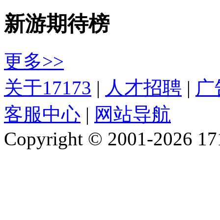
新游期待榜
更多>>
关于17173
|
人才招聘
|
广
客服中心
|
网站导航
Copyright © 2001-2026 1717