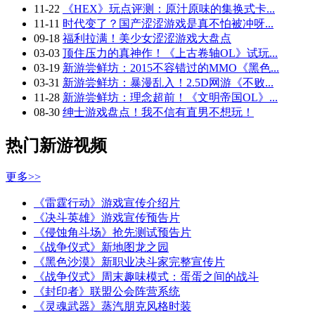
11-22
《HEX》玩点评测：原汁原味的集换式卡...
11-11
时代变了？国产涩涩游戏是真不怕被冲呀...
09-18
福利拉满！美少女涩涩游戏大盘点
03-03
顶住压力的真神作！《上古卷轴OL》试玩...
03-19
新游尝鲜坊：2015不容错过的MMO《黑色...
03-31
新游尝鲜坊：暴漫乱入！2.5D网游《不败...
11-28
新游尝鲜坊：理念超前！《文明帝国OL》...
08-30
绅士游戏盘点！我不信有直男不想玩！
热门新游视频
更多>>
《雷霆行动》游戏宣传介绍片
《决斗英雄》游戏宣传预告片
《侵蚀角斗场》抢先测试预告片
《战争仪式》新地图龙之园
《黑色沙漠》新职业决斗家完整宣传片
《战争仪式》周末趣味模式：蛋蛋之间的战斗
《封印者》联盟公会阵营系统
《灵魂武器》蒸汽朋克风格时装