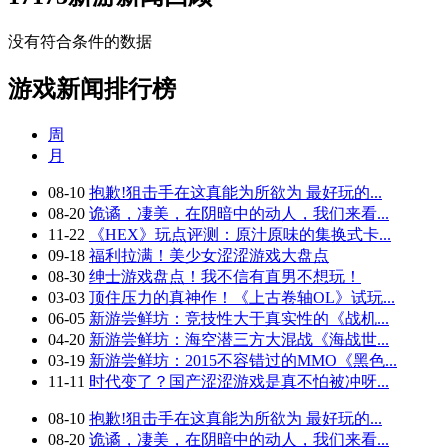
没有符合条件的数据
游戏新闻排行榜
周
月
08-10
抱歉!狙击手在这真能为所欲为 最好玩的...
08-20
诡谲，凄美，在阴暗中的动人，我们来看...
11-22
《HEX》玩点评测：原汁原味的集换式卡...
09-18
福利拉满！美少女涩涩游戏大盘点
08-30
绅士游戏盘点！我不信有直男不想玩！
03-03
顶住压力的真神作！《上古卷轴OL》试玩...
06-05
新游尝鲜坊：竞技性大于真实性的《战机...
04-20
新游尝鲜坊：海空潜三方大混战《海战世...
03-19
新游尝鲜坊：2015不容错过的MMO《黑色...
11-11
时代变了？国产涩涩游戏是真不怕被冲呀...
08-10
抱歉!狙击手在这真能为所欲为 最好玩的...
08-20
诡谲，凄美，在阴暗中的动人，我们来看...