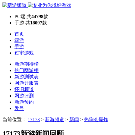
PC端
共
44798
款
手游
共
18097
款
首页
端游
手游
过审游戏
新游期待榜
热门网游榜
新游测试表
网游开服表
怀旧频道
网游评测
新游预约
发号
当前位置：
17173
>
新游频道
>
新闻
>
热狗会爆炸
17173新游新闻回顾