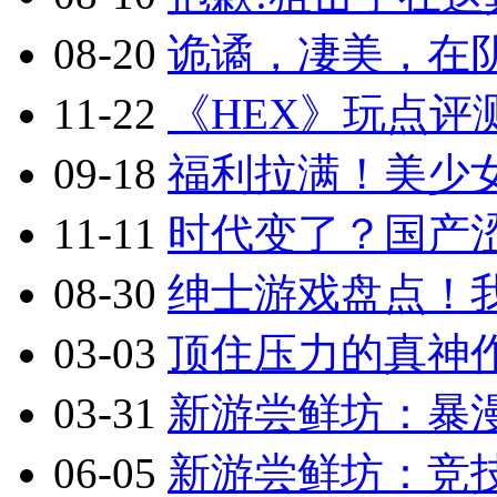
08-20
诡谲，凄美，在阴
11-22
《HEX》玩点评
09-18
福利拉满！美少
11-11
时代变了？国产涩
08-30
绅士游戏盘点！
03-03
顶住压力的真神作
03-31
新游尝鲜坊：暴漫乱
06-05
新游尝鲜坊：竞技