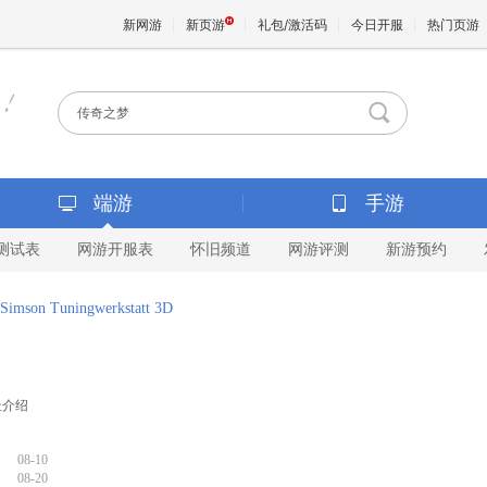
新网游
新页游
礼包/激活码
今日开服
热门页游
魔兽
天堂
端游
手游
测试表
网游开服表
怀旧频道
网游评测
新游预约
王权与
Simson Tuningwerkstatt 3D
地址介绍
08-10
08-20