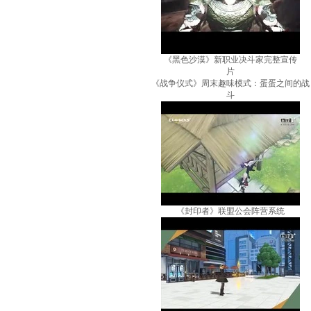
《黑色沙漠》新职业决斗家完整宣传
片
《战争仪式》周末趣味模式：蛋蛋之间的战
斗
《封印者》联盟公会阵营系统