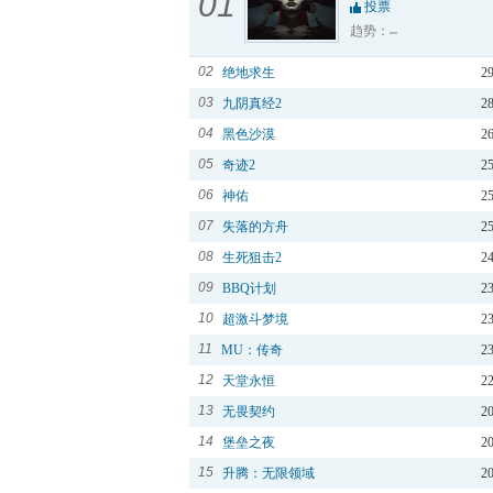
01
投票
趋势：
02
绝地求生
2
03
九阴真经2
2
04
黑色沙漠
2
05
奇迹2
2
06
神佑
2
07
失落的方舟
2
08
生死狙击2
2
09
BBQ计划
2
10
超激斗梦境
2
11
MU：传奇
2
12
天堂永恒
2
13
无畏契约
2
14
堡垒之夜
2
15
升腾：无限领域
2