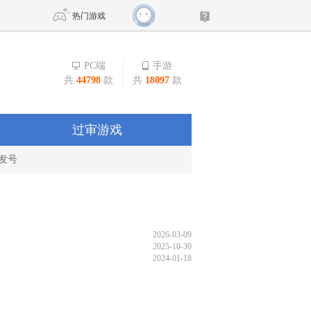
热门游戏
PC端
手游
共
44798
款
共
18097
款
DNF
传奇4
剑网3旗舰版
新天龙八部
过审游戏
发号
自由
诛仙世界
新仙侠5
2026-03-09
2025-10-30
2024-01-18