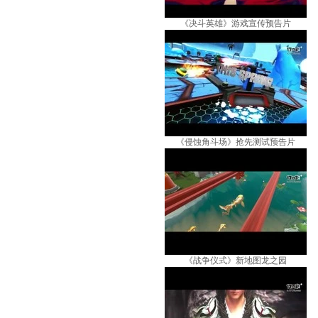
《决斗英雄》游戏宣传预告片
《侵蚀角斗场》抢先测试预告片
《战争仪式》新地图龙之园