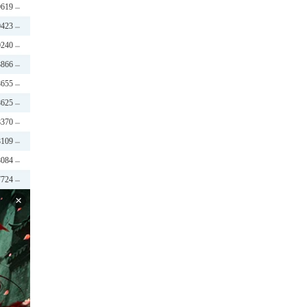
0619
0423
0240
8866
8655
8625
8370
8109
8084
7724
×