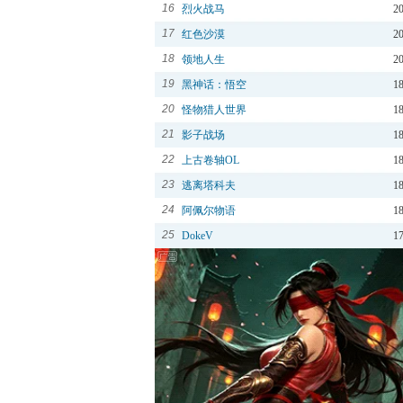
16
烈火战马
2
17
红色沙漠
2
18
领地人生
2
19
黑神话：悟空
1
20
怪物猎人世界
1
21
影子战场
1
22
上古卷轴OL
1
23
逃离塔科夫
1
24
阿佩尔物语
1
25
DokeV
1