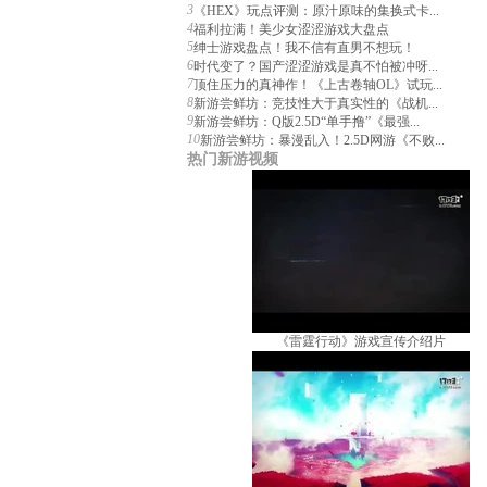
3
《HEX》玩点评测：原汁原味的集换式卡...
4
福利拉满！美少女涩涩游戏大盘点
5
绅士游戏盘点！我不信有直男不想玩！
6
时代变了？国产涩涩游戏是真不怕被冲呀...
7
顶住压力的真神作！《上古卷轴OL》试玩...
8
新游尝鲜坊：竞技性大于真实性的《战机...
9
新游尝鲜坊：Q版2.5D“单手撸”《最强...
10
新游尝鲜坊：暴漫乱入！2.5D网游《不败...
热门新游视频
《雷霆行动》游戏宣传介绍片