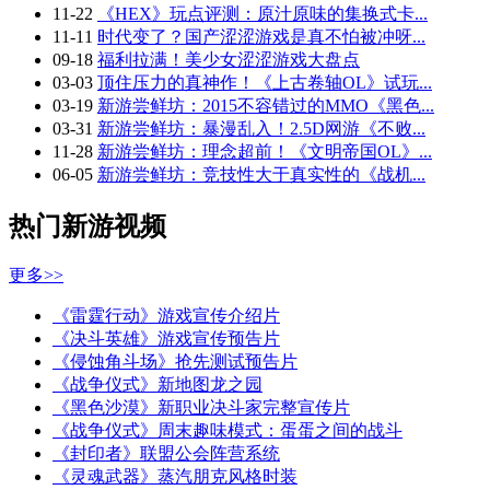
11-22
《HEX》玩点评测：原汁原味的集换式卡...
11-11
时代变了？国产涩涩游戏是真不怕被冲呀...
09-18
福利拉满！美少女涩涩游戏大盘点
03-03
顶住压力的真神作！《上古卷轴OL》试玩...
03-19
新游尝鲜坊：2015不容错过的MMO《黑色...
03-31
新游尝鲜坊：暴漫乱入！2.5D网游《不败...
11-28
新游尝鲜坊：理念超前！《文明帝国OL》...
06-05
新游尝鲜坊：竞技性大于真实性的《战机...
热门新游视频
更多>>
《雷霆行动》游戏宣传介绍片
《决斗英雄》游戏宣传预告片
《侵蚀角斗场》抢先测试预告片
《战争仪式》新地图龙之园
《黑色沙漠》新职业决斗家完整宣传片
《战争仪式》周末趣味模式：蛋蛋之间的战斗
《封印者》联盟公会阵营系统
《灵魂武器》蒸汽朋克风格时装