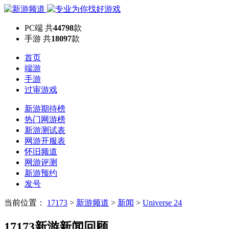
PC端
共
44798
款
手游
共
18097
款
首页
端游
手游
过审游戏
新游期待榜
热门网游榜
新游测试表
网游开服表
怀旧频道
网游评测
新游预约
发号
当前位置：
17173
>
新游频道
>
新闻
>
Universe 24
17173新游新闻回顾