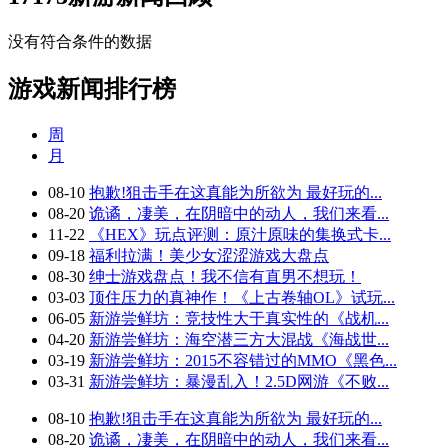
没有符合条件的数据
游戏新闻排行榜
周
月
08-10
抱歉!狙击手在这真能为所欲为 最好玩的...
08-20
诡谲，凄美，在阴暗中的动人，我们来看...
11-22
《HEX》玩点评测：原汁原味的集换式卡...
09-18
福利拉满！美少女涩涩游戏大盘点
08-30
绅士游戏盘点！我不信有直男不想玩！
03-03
顶住压力的真神作！《上古卷轴OL》试玩...
06-05
新游尝鲜坊：竞技性大于真实性的《战机...
04-20
新游尝鲜坊：海空潜三方大混战《海战世...
03-19
新游尝鲜坊：2015不容错过的MMO《黑色...
03-31
新游尝鲜坊：暴漫乱入！2.5D网游《不败...
08-10
抱歉!狙击手在这真能为所欲为 最好玩的...
08-20
诡谲，凄美，在阴暗中的动人，我们来看...