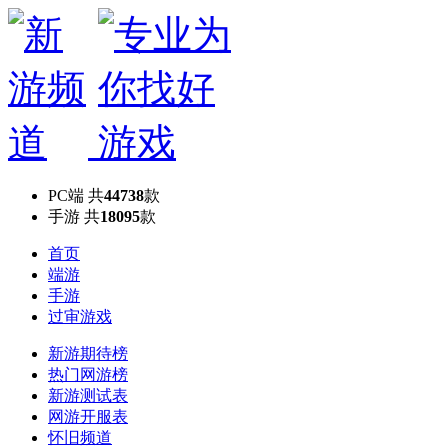
PC端
共
44738
款
手游
共
18095
款
首页
端游
手游
过审游戏
新游期待榜
热门网游榜
新游测试表
网游开服表
怀旧频道