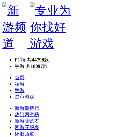
PC端
共
44798
款
手游
共
18097
款
首页
端游
手游
过审游戏
新游期待榜
热门网游榜
新游测试表
网游开服表
怀旧频道