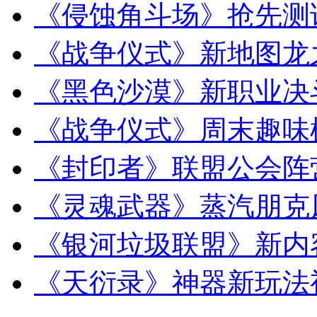
《侵蚀角斗场》抢先测
《战争仪式》新地图龙
《黑色沙漠》新职业决
《战争仪式》周末趣味
《封印者》联盟公会阵
《灵魂武器》蒸汽朋克
《银河垃圾联盟》新内
《天衍录》神器新玩法