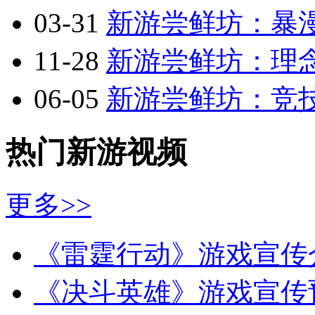
03-31
新游尝鲜坊：暴漫乱
11-28
新游尝鲜坊：理念
06-05
新游尝鲜坊：竞技
热门新游视频
更多>>
《雷霆行动》游戏宣传
《决斗英雄》游戏宣传