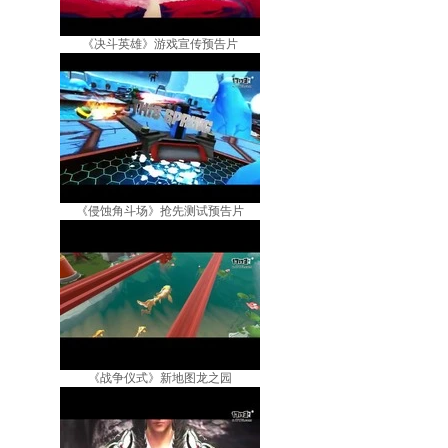
《决斗英雄》游戏宣传预告片
《侵蚀角斗场》抢先测试预告片
《战争仪式》新地图龙之园