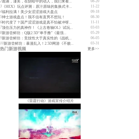
2
08-20
诡谲，凄美，在阴暗中的动人，我们来看...
3
11-22
《HEX》玩点评测：原汁原味的集换式卡...
4
09-18
福利拉满！美少女涩涩游戏大盘点
5
08-30
绅士游戏盘点！我不信有直男不想玩！
6
11-11
时代变了？国产涩涩游戏是真不怕被冲呀...
7
03-03
顶住压力的真神作！《上古卷轴OL》试玩...
8
05-29
新游尝鲜坊：Q版2.5D“单手撸”《最强...
9
06-05
新游尝鲜坊：竞技性大于真实性的《战机...
10
03-31
新游尝鲜坊：暴漫乱入！2.5D网游《不败...
热门新游视频
更多>>
《雷霆行动》游戏宣传介绍片