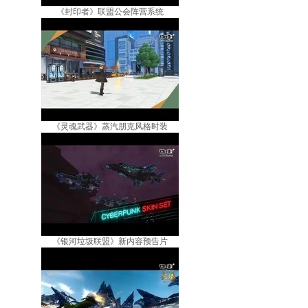
《封印者》联盟公会阵营系统
《灵魂武器》蒸汽朋克风格时装
《银河垃圾联盟》新内容预告片