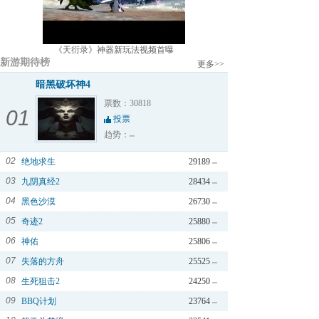
《天衍录》神器新玩法视频首曝
新游期待榜
更多>>
暗黑破坏神4
票数：30818
01
投票
趋势：
02
绝地求生
29189
03
九阴真经2
28434
04
黑色沙漠
26730
05
奇迹2
25880
06
神佑
25806
07
失落的方舟
25525
08
生死狙击2
24250
09
BBQ计划
23764