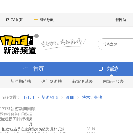
17173首页
网站导航
新网游
首页
端游
新游期待榜
热门网游榜
新游测试表
网游开服表
当前位置：
17173
>
新游频道
>
新闻
>
法术守护者
17173新游新闻回顾
没有符合条件的数据
游戏新闻排行榜
周
月
1
08-10
抱歉!狙击手在这真能为所欲为 最好玩的...