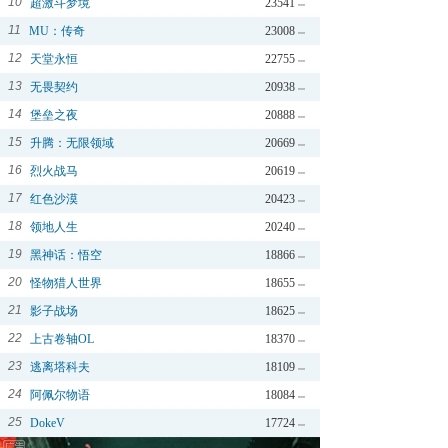
10
超激斗梦境
23541
11
MU：传奇
23008
12
天堂永恒
22755
13
无畏契约
20938
14
堡垒之夜
20888
15
升腾：无限领域
20669
16
烈火战马
20619
17
红色沙漠
20423
18
领地人生
20240
19
黑神话：悟空
18866
20
怪物猎人世界
18655
21
影子战场
18625
22
上古卷轴OL
18370
23
逃离塔科夫
18109
24
阿佩尔物语
18084
25
DokeV
17724