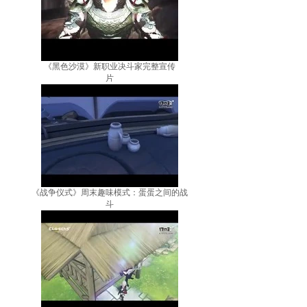
《黑色沙漠》新职业决斗家完整宣传
片
《战争仪式》周末趣味模式：蛋蛋之间的战
斗