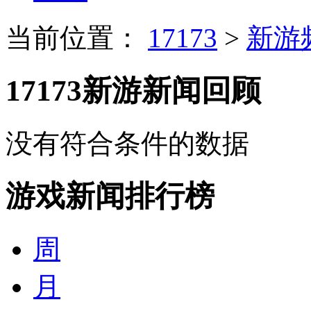
当前位置：
17173
>
新游
17173新游新闻回顾
没有符合条件的数据
游戏新闻排行榜
周
月