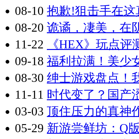
08-10
抱歉!狙击手在这真
08-20
诡谲，凄美，在阴
11-22
《HEX》玩点评
09-18
福利拉满！美少
08-30
绅士游戏盘点！
11-11
时代变了？国产涩
03-03
顶住压力的真神作
05-29
新游尝鲜坊：Q版2.