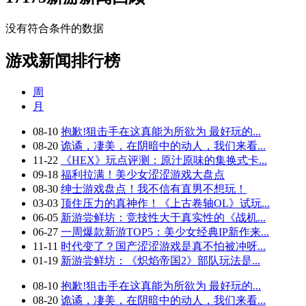
没有符合条件的数据
游戏新闻排行榜
周
月
08-10
抱歉!狙击手在这真能为所欲为 最好玩的...
08-20
诡谲，凄美，在阴暗中的动人，我们来看...
11-22
《HEX》玩点评测：原汁原味的集换式卡...
09-18
福利拉满！美少女涩涩游戏大盘点
08-30
绅士游戏盘点！我不信有直男不想玩！
03-03
顶住压力的真神作！《上古卷轴OL》试玩...
06-05
新游尝鲜坊：竞技性大于真实性的《战机...
06-27
一周爆款新游TOP5：美少女经典IP新作来...
11-11
时代变了？国产涩涩游戏是真不怕被冲呀...
01-19
新游尝鲜坊：《炽焰帝国2》部队玩法是...
08-10
抱歉!狙击手在这真能为所欲为 最好玩的...
08-20
诡谲，凄美，在阴暗中的动人，我们来看...