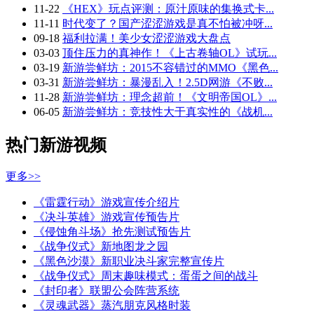
11-22
《HEX》玩点评测：原汁原味的集换式卡...
11-11
时代变了？国产涩涩游戏是真不怕被冲呀...
09-18
福利拉满！美少女涩涩游戏大盘点
03-03
顶住压力的真神作！《上古卷轴OL》试玩...
03-19
新游尝鲜坊：2015不容错过的MMO《黑色...
03-31
新游尝鲜坊：暴漫乱入！2.5D网游《不败...
11-28
新游尝鲜坊：理念超前！《文明帝国OL》...
06-05
新游尝鲜坊：竞技性大于真实性的《战机...
热门新游视频
更多>>
《雷霆行动》游戏宣传介绍片
《决斗英雄》游戏宣传预告片
《侵蚀角斗场》抢先测试预告片
《战争仪式》新地图龙之园
《黑色沙漠》新职业决斗家完整宣传片
《战争仪式》周末趣味模式：蛋蛋之间的战斗
《封印者》联盟公会阵营系统
《灵魂武器》蒸汽朋克风格时装