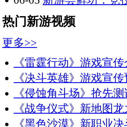
热门新游视频
更多>>
《雷霆行动》游戏宣传
《决斗英雄》游戏宣传
《侵蚀角斗场》抢先测
《战争仪式》新地图龙
《黑色沙漠》新职业决