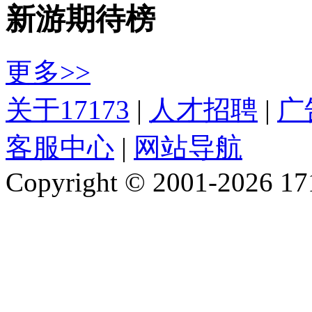
新游期待榜
更多>>
关于17173
|
人才招聘
|
广
客服中心
|
网站导航
Copyright © 2001-2026 1717