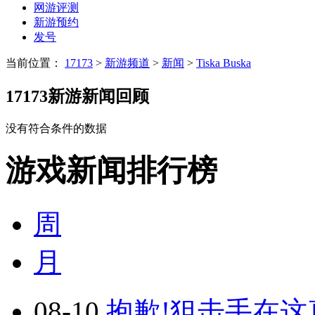
网游评测
新游预约
发号
当前位置：
17173
>
新游频道
>
新闻
>
Tiska Buska
17173新游新闻回顾
没有符合条件的数据
游戏新闻排行榜
周
月
08-10
抱歉!狙击手在这真