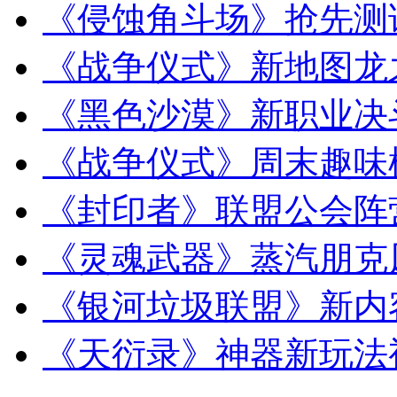
《侵蚀角斗场》抢先测
《战争仪式》新地图龙
《黑色沙漠》新职业决
《战争仪式》周末趣味
《封印者》联盟公会阵
《灵魂武器》蒸汽朋克
《银河垃圾联盟》新内
《天衍录》神器新玩法