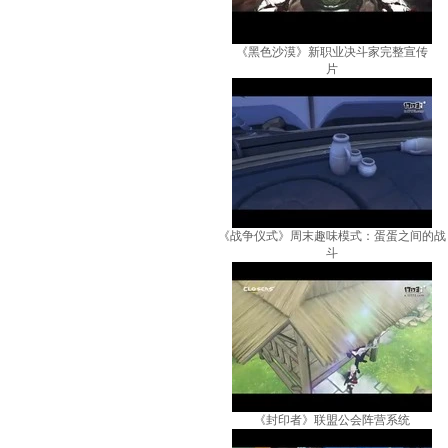
《黑色沙漠》新职业决斗家完整宣传
片
《战争仪式》周末趣味模式：蛋蛋之间的战
斗
《封印者》联盟公会阵营系统