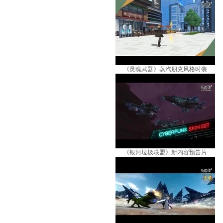
《灵魂武器》蒸汽朋克风格时装
《银河垃圾联盟》新内容预告片