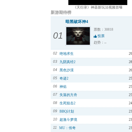
《天衍录》神器新玩法视频首曝
新游期待榜
暗黑破坏神4
票数：30818
01
投票
趋势：
02
绝地求生
2
03
九阴真经2
2
04
黑色沙漠
2
05
奇迹2
2
06
神佑
2
07
失落的方舟
2
08
生死狙击2
2
09
BBQ计划
2
10
超激斗梦境
2
11
MU：传奇
2