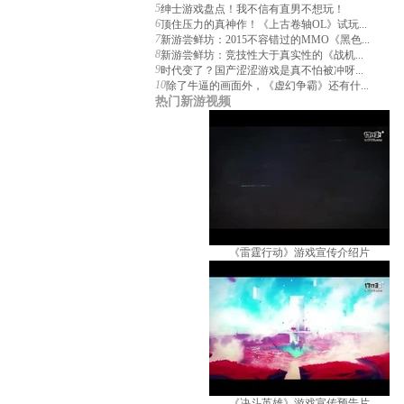
5
绅士游戏盘点！我不信有直男不想玩！
6
顶住压力的真神作！《上古卷轴OL》试玩...
7
新游尝鲜坊：2015不容错过的MMO《黑色...
8
新游尝鲜坊：竞技性大于真实性的《战机...
9
时代变了？国产涩涩游戏是真不怕被冲呀...
10
除了牛逼的画面外，《虚幻争霸》还有什...
热门新游视频
《雷霆行动》游戏宣传介绍片
《决斗英雄》游戏宣传预告片