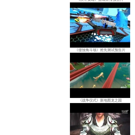
《侵蚀角斗场》抢先测试预告片
《战争仪式》新地图龙之园