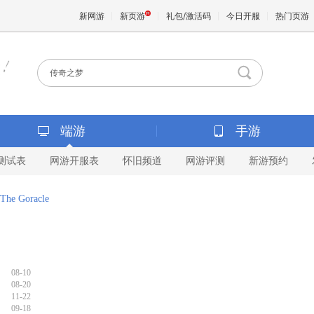
新网游
新页游
礼包/激活码
今日开服
热门页游
魔兽
天堂
端游
手游
测试表
网游开服表
怀旧频道
网游评测
新游预约
王权与
The Goracle
08-10
08-20
11-22
09-18