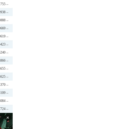
2755
0938
0888
0669
0619
0423
0240
8866
8655
8625
8370
8109
8084
7724
×