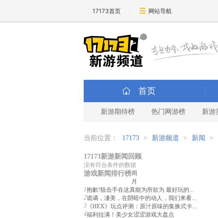
17173首页
网站导航
首页
新游期待榜
热门网游榜
新游
当前位置：
17173
>
新游频道
>
新闻
>
17173新游新闻回顾
没有符合条件的数据
游戏新闻排行榜
周
月
1
抱歉!狙击手在这真能为所欲为 最好玩的...
2
诡谲，凄美，在阴暗中的动人，我们来看...
3
《HEX》玩点评测：原汁原味的集换式卡...
4
福利拉满！美少女涩涩游戏大盘点