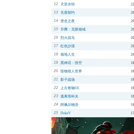
12
天堂永恒
2
13
无畏契约
2
14
堡垒之夜
2
15
升腾：无限领域
2
16
烈火战马
2
17
红色沙漠
2
18
领地人生
2
19
黑神话：悟空
1
20
怪物猎人世界
1
21
影子战场
1
22
上古卷轴OL
1
23
逃离塔科夫
1
24
阿佩尔物语
1
25
DokeV
1