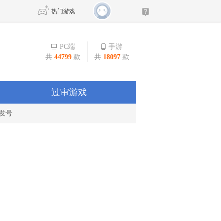
热门游戏
PC端
手游
共
44799
款
共
18097
款
DNF
传奇4
剑网3旗舰版
新天龙八部
过审游戏
发号
自由
诛仙世界
新仙侠5