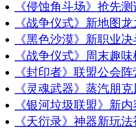
《侵蚀角斗场》抢先测
《战争仪式》新地图龙
《黑色沙漠》新职业决
《战争仪式》周末趣味
《封印者》联盟公会阵
《灵魂武器》蒸汽朋克
《银河垃圾联盟》新内
《天衍录》神器新玩法