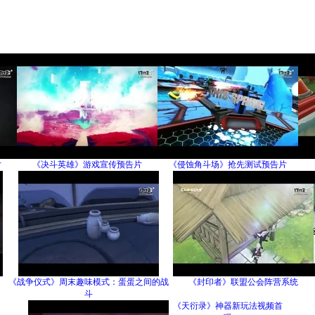
片
《决斗英雄》游戏宣传预告片
《侵蚀角斗场》抢先测试预告片
《战争仪式》周末趣味模式：蛋蛋之间的战
《封印者》联盟公会阵营系统
斗
《天衍录》神器新玩法视频首