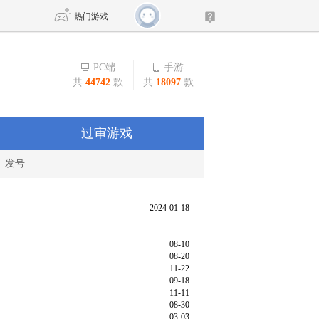
热门游戏
PC端
手游
共
44742
款
共
18097
款
DNF
传奇4
剑网3旗舰版
新天龙八部
过审游戏
发号
自由
诛仙世界
新仙侠5
2024-01-18
08-10
08-20
11-22
09-18
11-11
08-30
03-03