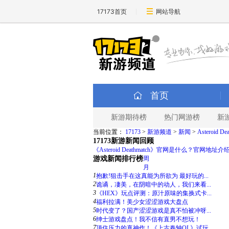
17173首页
网站导航
首页
新游期待榜
热门网游榜
新
当前位置：
17173
>
新游频道
>
新闻
>
Asteroid De
17173新游新闻回顾
《Asteroid Deathmatch》官网是什么？官网地址介
游戏新闻排行榜
周
月
1
抱歉!狙击手在这真能为所欲为 最好玩的...
2
诡谲，凄美，在阴暗中的动人，我们来看...
3
《HEX》玩点评测：原汁原味的集换式卡...
4
福利拉满！美少女涩涩游戏大盘点
5
时代变了？国产涩涩游戏是真不怕被冲呀...
6
绅士游戏盘点！我不信有直男不想玩！
7
顶住压力的真神作！《上古卷轴OL》试玩...