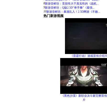
8
新游尝鲜坊：竞技性大于真实性的《战机...
9
新游尝鲜坊：Q版2.5D“单手撸”《最强...
10
新游尝鲜坊：暴漫乱入！2.5D网游《不败...
热门新游视频
《雷霆行动》游戏宣传介绍
《黑色沙漠》新职业决斗家完整宣传
片