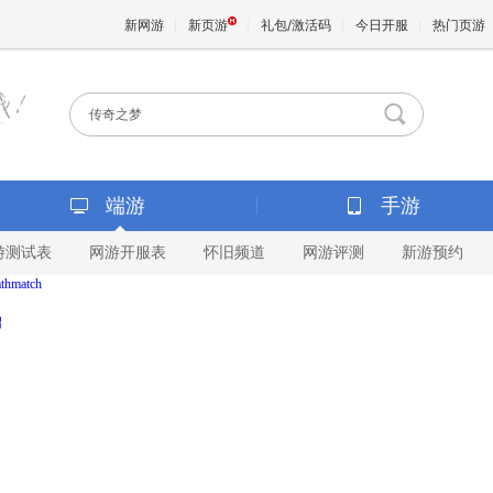
新网游
新页游
礼包/激活码
今日开服
热门页游
魔兽
天堂
端游
手游
游测试表
网游开服表
怀旧频道
网游评测
新游预约
王权与
athmatch
绍