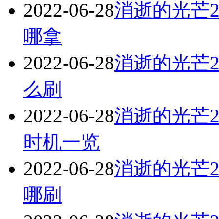
2022-06-28
消逝的光芒
哪拿
2022-06-28
消逝的光芒
么刷
2022-06-28
消逝的光芒
时机一览
2022-06-28
消逝的光芒2
哪刷