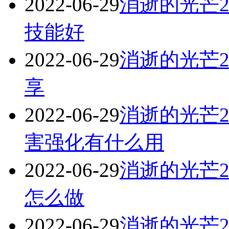
2022-06-29
消逝的光芒
技能好
2022-06-29
消逝的光芒
享
2022-06-29
消逝的光芒
害强化有什么用
2022-06-29
消逝的光芒
怎么做
2022-06-29
消逝的光芒