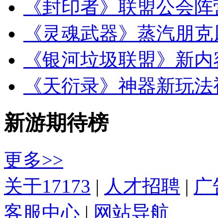
《封印者》联盟公会阵
《灵魂武器》蒸汽朋克
《银河垃圾联盟》新内
《天衍录》神器新玩法
新游期待榜
更多>>
关于17173
|
人才招聘
|
广
客服中心
|
网站导航