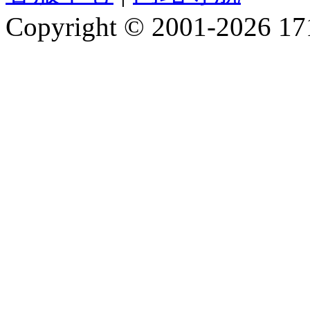
Copyright © 2001-2026 1717