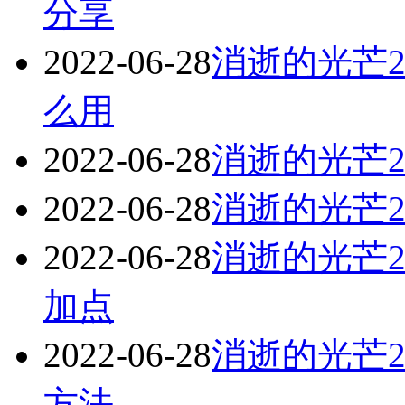
分享
2022-06-28
消逝的光芒
么用
2022-06-28
消逝的光芒
2022-06-28
消逝的光芒
2022-06-28
消逝的光芒
加点
2022-06-28
消逝的光芒
方法