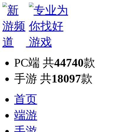
PC端
共
44740
款
手游
共
18097
款
首页
端游
手游