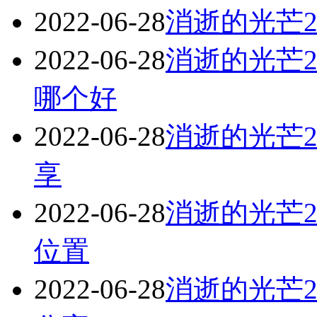
2022-06-28
消逝的光芒
2022-06-28
消逝的光芒
哪个好
2022-06-28
消逝的光芒
享
2022-06-28
消逝的光芒
位置
2022-06-28
消逝的光芒